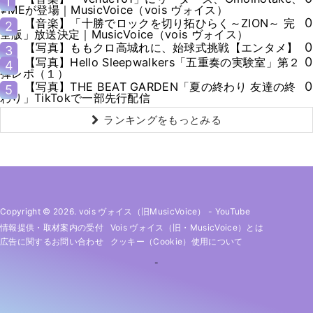
1
≠MEが登場｜MusicVoice（vois ヴォイス）
0
【音楽】「十勝でロックを切り拓ひらく～ZION～ 完
2
全版」放送決定｜MusicVoice（vois ヴォイス）
0
【写真】ももクロ高城れに、始球式挑戦【エンタメ】
3
0
【写真】Hello Sleepwalkers「五重奏の実験室」第２
4
弾レポ（１）
0
【写真】THE BEAT GARDEN「夏の終わり 友達の終
5
わり」TikTokで一部先行配信
ランキングをもっとみる
Copyright © 2026. vois ヴォイス（旧MusicVoice）
-
YouTube
情報提供・取材案内の受付
Vois ヴォイス（旧・MusicVoice）とは
広告に関するお問い合わせ
クッキー（cookie）使用について
-