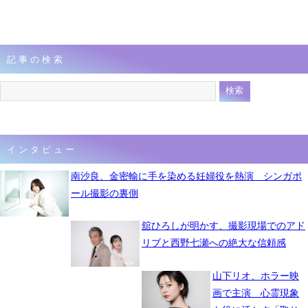
記事の検索
インタビュー
南沙良、金密輸に手を染める妊婦役を熱演 シンガポ
ール撮影の裏側
舘ひろしが明かす、撮影現場でのアド
リブと西野七瀬への絶大な信頼感
山下リオ、ホラー映
画で主演 心霊現象