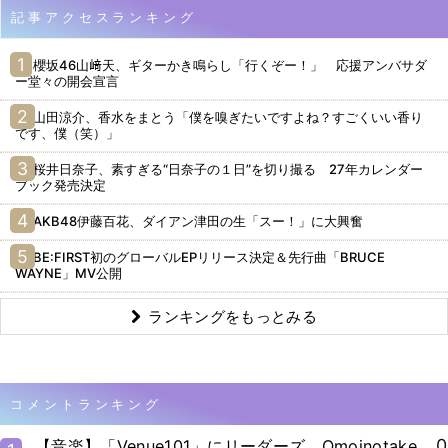
記事アクセスランキング
櫻坂46山﨑天、ギターかき鳴らし「行くぞー！」 応援アンバサダ
ー堂々の開会宣言
山田涼介、香水をまとう「僕を嗅ぎたいですよね？すごくいい香り
です、僕（笑）」
桜井日奈子、素すぎる“日奈子の１日”を切り撮る 27年カレンダー
ブック発売決定
AKB48伊藤百花、ダイアン津田の生「スー！」に大興奮
BE:FIRST初のグローバルEPリリース決定＆先行曲「BRUCE
WAYNE」MV公開
ランキングをもっとみる
コメントランキング
0
【音楽】「Venue101」にリーダーズ、Omoinotake、