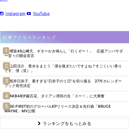
Instagram
YouTube
記事アクセスランキング
櫻坂46山﨑天、ギターかき鳴らし「行くぞー！」 応援アンバサダ
ー堂々の開会宣言
山田涼介、香水をまとう「僕を嗅ぎたいですよね？すごくいい香り
です、僕（笑）」
桜井日奈子、素すぎる“日奈子の１日”を切り撮る 27年カレンダー
ブック発売決定
AKB48伊藤百花、ダイアン津田の生「スー！」に大興奮
BE:FIRST初のグローバルEPリリース決定＆先行曲「BRUCE
WAYNE」MV公開
ランキングをもっとみる