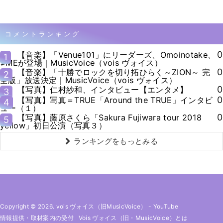
コメントランキング
0
【音楽】「Venue101」にリーダーズ、Omoinotake、
1
≠MEが登場｜MusicVoice（vois ヴォイス）
0
【音楽】「十勝でロックを切り拓ひらく～ZION～ 完
2
全版」放送決定｜MusicVoice（vois ヴォイス）
0
【写真】仁村紗和、インタビュー【エンタメ】
3
0
【写真】写真＝TRUE「Around the TRUE」インタビ
4
ュー（１）
0
【写真】藤原さくら「Sakura Fujiwara tour 2018
5
yellow」初日公演（写真３）
ランキングをもっとみる
Copyright © 2026. vois ヴォイス（旧MusicVoice）
-
YouTube
情報提供・取材案内の受付
Vois ヴォイス（旧・MusicVoice）とは