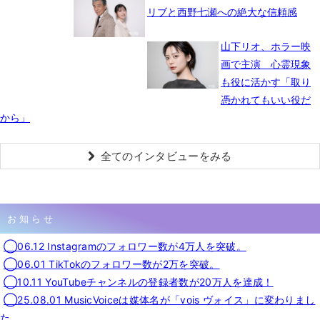
リブと西野七瀬への絶大な信頼感
山下リオ、ホラー映
画で主演 心霊現象
も役に活かす「取り
憑かれてもいい役だ
から」
全てのインタビューをみる
お知らせ
◯06.12 Instagramのフォロワー数が4万人を突破。
◯06.01 TikTokのフォロワー数が2万を突破。
◯10.11 YouTubeチャンネルの登録者数が20万人を達成！
◯25.08.01 MusicVoiceは媒体名が「vois ヴォイス」に変わりまし
た。