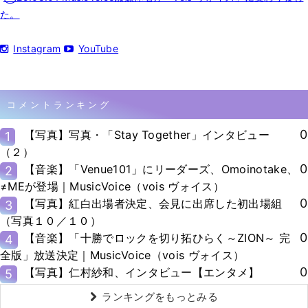
た。
Instagram
YouTube
コメントランキング
0
【写真】写真・「Stay Together」インタビュー
1
（２）
0
【音楽】「Venue101」にリーダーズ、Omoinotake、
2
≠MEが登場｜MusicVoice（vois ヴォイス）
0
【写真】紅白出場者決定、会見に出席した初出場組
3
（写真１０／１０）
0
【音楽】「十勝でロックを切り拓ひらく～ZION～ 完
4
全版」放送決定｜MusicVoice（vois ヴォイス）
0
【写真】仁村紗和、インタビュー【エンタメ】
5
ランキングをもっとみる