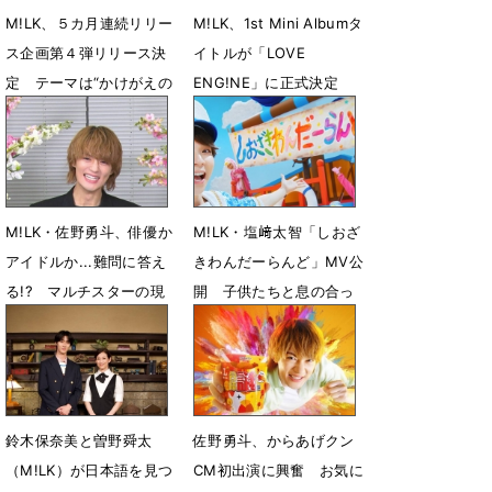
M!LK、５カ月連続リリー
M!LK、1st Mini Albumタ
ス企画第４弾リリース決
イトルが「LOVE
定 テーマは“かけがえの
ENG!NE」に正式決定
ない仲間と過ごす夏”
ジャケ写公開
7月13日 18時09分
7月11日 19時43分
M!LK・佐野勇斗、俳優か
M!LK・塩﨑太智「しおざ
アイドルか...難問に答え
きわんだーらんど」MV公
る!? マルチスターの現
開 子供たちと息の合っ
在地に迫る
た楽しいダンスを披露
7月10日 12時36分
7月6日 19時43分
鈴木保奈美と曽野舜太
佐野勇斗、からあげクン
（M!LK）が日本語を見つ
CM初出演に興奮 お気に