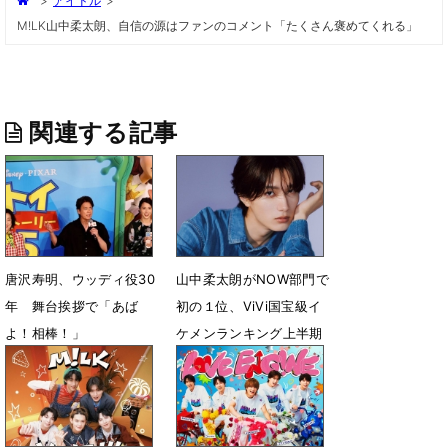
>
アイドル
>
M!LK山中柔太朗、自信の源はファンのコメント「たくさん褒めてくれる」
関連する記事
唐沢寿明、ウッディ役30
山中柔太朗がNOW部門で
年 舞台挨拶で「あば
初の１位、ViVi国宝級イ
よ！相棒！」
ケメンランキング上半期
全順位を発表
7月25日 10時12分
7月15日 19時18分