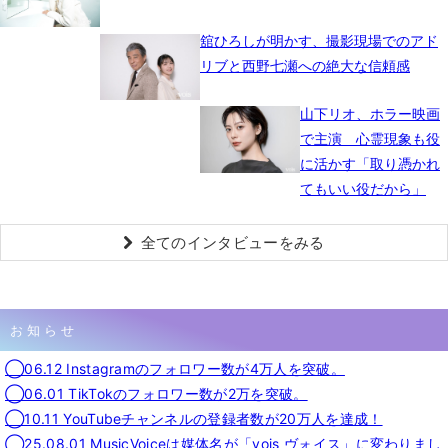
舘ひろしが明かす、撮影現場でのアド
リブと西野七瀬への絶大な信頼感
山下リオ、ホラー映画
で主演 心霊現象も役
に活かす「取り憑かれ
てもいい役だから」
全てのインタビューをみる
お知らせ
◯06.12 Instagramのフォロワー数が4万人を突破。
◯06.01 TikTokのフォロワー数が2万を突破。
◯10.11 YouTubeチャンネルの登録者数が20万人を達成！
◯25.08.01 MusicVoiceは媒体名が「vois ヴォイス」に変わりまし