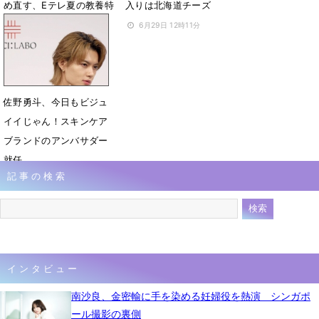
め直す、Eテレ夏の教養特
入りは北海道チーズ
番が放送決定
6月29日 12時11分
6月29日 19時26分
佐野勇斗、今日もビジュ
イイじゃん！スキンケア
ブランドのアンバサダー
就任
記事の検索
6月24日 12時53分
インタビュー
南沙良、金密輸に手を染める妊婦役を熱演 シンガポ
ール撮影の裏側