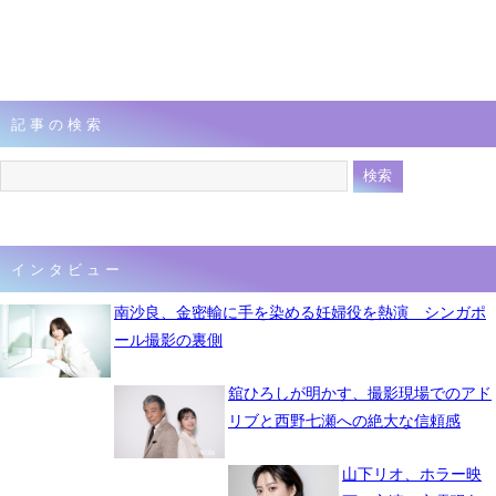
記事の検索
インタビュー
南沙良、金密輸に手を染める妊婦役を熱演 シンガポ
ール撮影の裏側
舘ひろしが明かす、撮影現場でのアド
リブと西野七瀬への絶大な信頼感
山下リオ、ホラー映