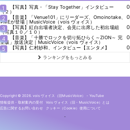
0
【写真】写真・「Stay Together」インタビュー
1
（２）
0
【音楽】「Venue101」にリーダーズ、Omoinotake、
2
≠MEが登場｜MusicVoice（vois ヴォイス）
0
【写真】紅白出場者決定、会見に出席した初出場組
3
（写真１０／１０）
0
【音楽】「十勝でロックを切り拓ひらく～ZION～ 完
4
全版」放送決定｜MusicVoice（vois ヴォイス）
0
【写真】仁村紗和、インタビュー【エンタメ】
5
ランキングをもっとみる
Copyright © 2026. vois ヴォイス（旧MusicVoice）
-
YouTube
情報提供・取材案内の受付
Vois ヴォイス（旧・MusicVoice）とは
広告に関するお問い合わせ
クッキー（cookie）使用について
-