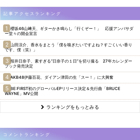
記事アクセスランキング
櫻坂46山﨑天、ギターかき鳴らし「行くぞー！」 応援アンバサダ
ー堂々の開会宣言
山田涼介、香水をまとう「僕を嗅ぎたいですよね？すごくいい香り
です、僕（笑）」
桜井日奈子、素すぎる“日奈子の１日”を切り撮る 27年カレンダー
ブック発売決定
AKB48伊藤百花、ダイアン津田の生「スー！」に大興奮
BE:FIRST初のグローバルEPリリース決定＆先行曲「BRUCE
WAYNE」MV公開
ランキングをもっとみる
コメントランキング