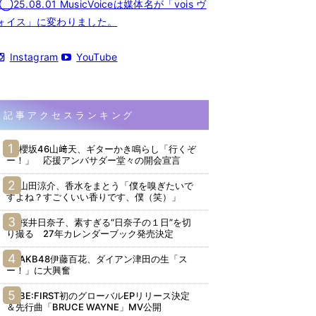
◯25.08.01 MusicVoiceは媒体名が「vois ヴ
ォイス」に変わりました。
Instagram
YouTube
記事アクセスランキング
櫻坂46山﨑天、ギターかき鳴らし「行くぞ
ー！」 応援アンバサダー堂々の開会宣言
山田涼介、香水をまとう「僕を嗅ぎたいで
すよね？すごくいい香りです、僕（笑）」
桜井日奈子、素すぎる“日奈子の１日”を切
り撮る 27年カレンダーブック発売決定
AKB48伊藤百花、ダイアン津田の生「ス
ー！」に大興奮
BE:FIRST初のグローバルEPリリース決定
＆先行曲「BRUCE WAYNE」MV公開