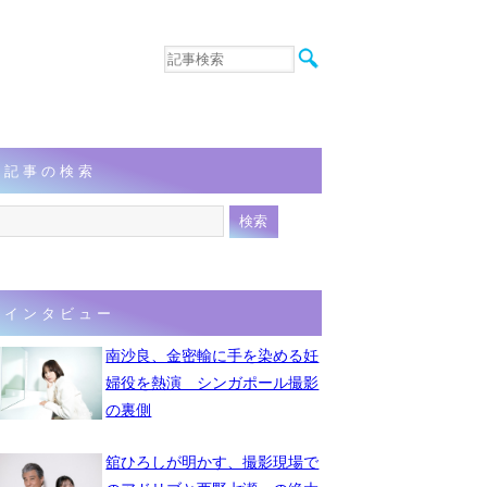
音楽
エンタメ
インタビュー
動画
記事の検索
連載
フォト
インタビュー
南沙良、金密輸に手を染める妊
婦役を熱演 シンガポール撮影
の裏側
舘ひろしが明かす、撮影現場で