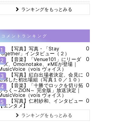
ランキングをもっとみる
コメントランキング
0
【写真】写真・「Stay
1
Together」インタビュー（２）
0
【音楽】「Venue101」にリーダ
2
ーズ、Omoinotake、≠MEが登場｜
MusicVoice（vois ヴォイス）
0
【写真】紅白出場者決定、会見に
3
出席した初出場組（写真１０／１０）
0
【音楽】「十勝でロックを切り拓
4
ひらく～ZION～ 完全版」放送決定｜
MusicVoice（vois ヴォイス）
0
【写真】仁村紗和、インタビュー
5
【エンタメ】
ランキングをもっとみる