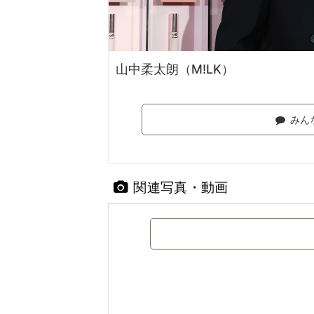
山中柔太朗（M!LK）
みん
関連写真・動画