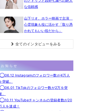
のアドリブと西野七瀬への絶大
な信頼感
山下リオ、ホラー映画で主演
心霊現象も役に活かす「取り憑
かれてもいい役だから」
全てのインタビューをみる
お知らせ
◯06.12 Instagramのフォロワー数が4万人
を突破。
◯06.01 TikTokのフォロワー数が2万を突
破。
◯10.11 YouTubeチャンネルの登録者数が20
万人を達成！