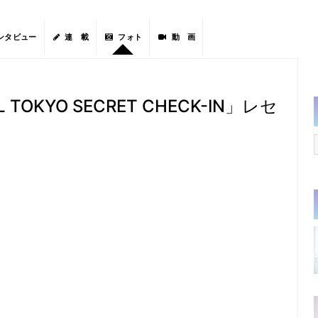
ンタビュー
連 載
フォト
動 画
L TOKYO SECRET CHECK-IN」レセ