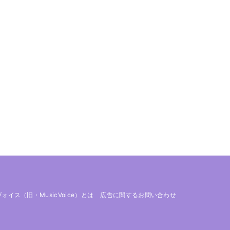
 ヴォイス（旧・MusicVoice）とは
広告に関するお問い合わせ