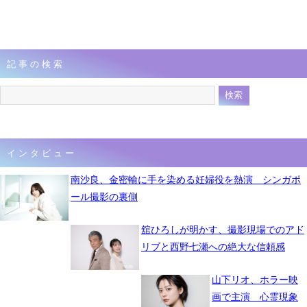
記事の検索
インタビュー
南沙良、金密輸に手を染める妊婦役を熱演 シンガポ
ール撮影の裏側
舘ひろしが明かす、撮影現場でのアド
リブと西野七瀬への絶大な信頼感
山下リオ、ホラー映
画で主演 心霊現象