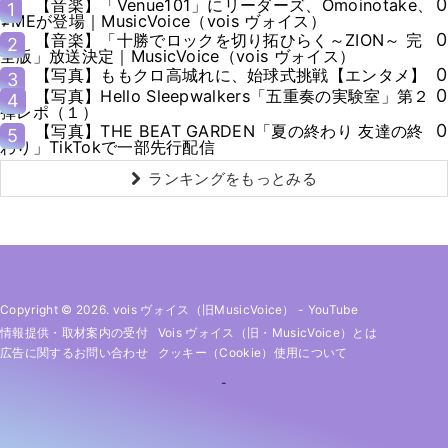
0
【音楽】「Venue101」にリーダーズ、Omoinotake、
1
≠MEが登場｜MusicVoice（vois ヴォイス）
0
【音楽】「十勝でロックを切り拓ひらく～ZION～ 完
2
全版」放送決定｜MusicVoice（vois ヴォイス）
0
【写真】ももクロ高城れに、始球式挑戦【エンタメ】
3
0
【写真】Hello Sleepwalkers「五重奏の実験室」第２
4
弾レポ（１）
0
【写真】THE BEAT GARDEN「夏の終わり 友達の終
5
わり」TikTokで一部先行配信
ランキングをもっとみる
Copyright © 2026. vois ヴォイス（旧MusicVoice）
-
YouTube
情報提供・取材案内の受付
Vois ヴォイス（旧・MusicVoice）とは
広告に関するお問い合わせ
クッキー（cookie）使用について
-