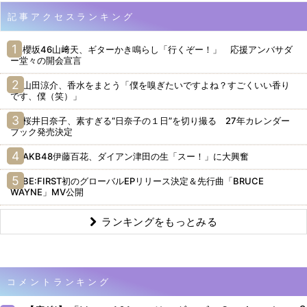
記事アクセスランキング
櫻坂46山﨑天、ギターかき鳴らし「行くぞー！」 応援アンバサダ
ー堂々の開会宣言
山田涼介、香水をまとう「僕を嗅ぎたいですよね？すごくいい香り
です、僕（笑）」
桜井日奈子、素すぎる“日奈子の１日”を切り撮る 27年カレンダー
ブック発売決定
AKB48伊藤百花、ダイアン津田の生「スー！」に大興奮
BE:FIRST初のグローバルEPリリース決定＆先行曲「BRUCE
WAYNE」MV公開
ランキングをもっとみる
コメントランキング