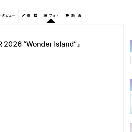
ンタビュー
連 載
フォト
動 画
 2026 “Wonder Island”』