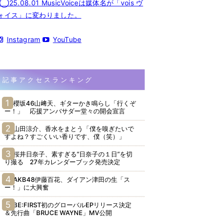
◯25.08.01 MusicVoiceは媒体名が「vois ヴ
ォイス」に変わりました。
Instagram
YouTube
記事アクセスランキング
櫻坂46山﨑天、ギターかき鳴らし「行くぞ
ー！」 応援アンバサダー堂々の開会宣言
山田涼介、香水をまとう「僕を嗅ぎたいで
すよね？すごくいい香りです、僕（笑）」
桜井日奈子、素すぎる“日奈子の１日”を切
り撮る 27年カレンダーブック発売決定
AKB48伊藤百花、ダイアン津田の生「ス
ー！」に大興奮
BE:FIRST初のグローバルEPリリース決定
＆先行曲「BRUCE WAYNE」MV公開