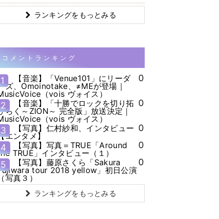
ランキングをもっとみる
コメントランキング
0
【音楽】「Venue101」にリーダ
1
ーズ、Omoinotake、≠MEが登場｜
MusicVoice（vois ヴォイス）
0
【音楽】「十勝でロックを切り拓
2
ひらく～ZION～ 完全版」放送決定｜
MusicVoice（vois ヴォイス）
0
【写真】仁村紗和、インタビュー
3
【エンタメ】
0
【写真】写真＝TRUE「Around
4
the TRUE」インタビュー（１）
0
【写真】藤原さくら「Sakura
5
Fujiwara tour 2018 yellow」初日公演
（写真３）
ランキングをもっとみる