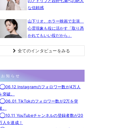
のアドリブと西野七瀬への絶大
な信頼感
山下リオ、ホラー映画で主演
心霊現象も役に活かす「取り憑
かれてもいい役だから」
全てのインタビューをみる
お知らせ
◯06.12 Instagramのフォロワー数が4万人
を突破。
◯06.01 TikTokのフォロワー数が2万を突
破。
◯10.11 YouTubeチャンネルの登録者数が20
万人を達成！