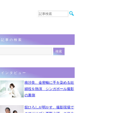
音楽
エンタメ
インタビュー
動画
記事の検索
連載
フォト
インタビュー
南沙良、金密輸に手を染める妊
婦役を熱演 シンガポール撮影
の裏側
舘ひろしが明かす、撮影現場で