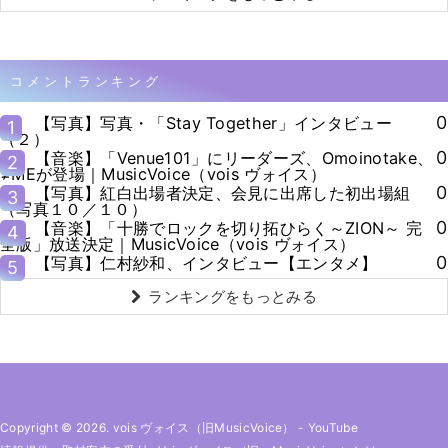
コメントランキング
0
【写真】写真・「Stay Together」インタビュー
1
（２）
0
【音楽】「Venue101」にリーダーズ、Omoinotake、
2
≠MEが登場｜MusicVoice（vois ヴォイス）
0
【写真】紅白出場者決定、会見に出席した初出場組
3
（写真１０／１０）
0
【音楽】「十勝でロックを切り拓ひらく～ZION～ 完
4
全版」放送決定｜MusicVoice（vois ヴォイス）
0
【写真】仁村紗和、インタビュー【エンタメ】
5
ランキングをもっとみる
Copyright © 2026. vois ヴォイス（旧MusicVoice）
-
YouTube