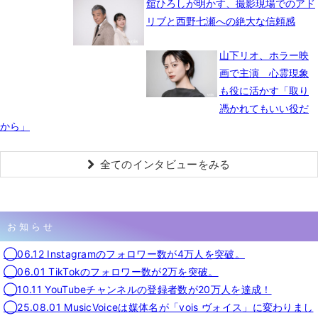
舘ひろしが明かす、撮影現場でのアド
リブと西野七瀬への絶大な信頼感
山下リオ、ホラー映
画で主演 心霊現象
も役に活かす「取り
憑かれてもいい役だ
から」
全てのインタビューをみる
お知らせ
◯06.12 Instagramのフォロワー数が4万人を突破。
◯06.01 TikTokのフォロワー数が2万を突破。
◯10.11 YouTubeチャンネルの登録者数が20万人を達成！
◯25.08.01 MusicVoiceは媒体名が「vois ヴォイス」に変わりまし