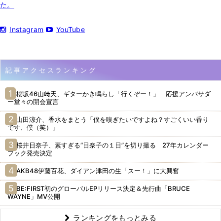
た。
Instagram
YouTube
記事アクセスランキング
櫻坂46山﨑天、ギターかき鳴らし「行くぞー！」 応援アンバサダ
ー堂々の開会宣言
山田涼介、香水をまとう「僕を嗅ぎたいですよね？すごくいい香り
です、僕（笑）」
桜井日奈子、素すぎる“日奈子の１日”を切り撮る 27年カレンダー
ブック発売決定
AKB48伊藤百花、ダイアン津田の生「スー！」に大興奮
BE:FIRST初のグローバルEPリリース決定＆先行曲「BRUCE
WAYNE」MV公開
ランキングをもっとみる