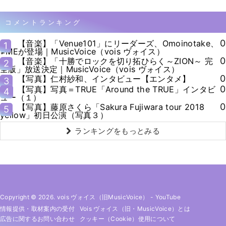
コメントランキング
0
【音楽】「Venue101」にリーダーズ、Omoinotake、
1
≠MEが登場｜MusicVoice（vois ヴォイス）
0
【音楽】「十勝でロックを切り拓ひらく～ZION～ 完
2
全版」放送決定｜MusicVoice（vois ヴォイス）
0
【写真】仁村紗和、インタビュー【エンタメ】
3
0
【写真】写真＝TRUE「Around the TRUE」インタビ
4
ュー（１）
0
【写真】藤原さくら「Sakura Fujiwara tour 2018
5
yellow」初日公演（写真３）
ランキングをもっとみる
Copyright © 2026. vois ヴォイス（旧MusicVoice）
-
YouTube
情報提供・取材案内の受付
Vois ヴォイス（旧・MusicVoice）とは
広告に関するお問い合わせ
クッキー（cookie）使用について