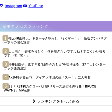
Instagram
YouTube
記事アクセスランキング
櫻坂46山﨑天、ギターかき鳴らし「行くぞー！」 応援アンバサダ
ー堂々の開会宣言
山田涼介、香水をまとう「僕を嗅ぎたいですよね？すごくいい香り
です、僕（笑）」
桜井日奈子、素すぎる“日奈子の１日”を切り撮る 27年カレンダー
ブック発売決定
AKB48伊藤百花、ダイアン津田の生「スー！」に大興奮
BE:FIRST初のグローバルEPリリース決定＆先行曲「BRUCE
WAYNE」MV公開
ランキングをもっとみる