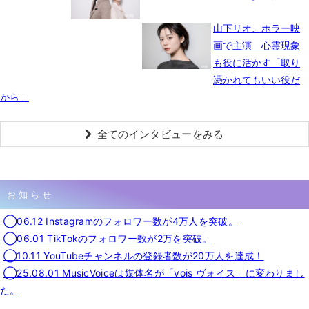
山下リオ、ホラー映
画で主演 心霊現象
も役に活かす「取り
憑かれてもいい役だ
から」
全てのインタビューをみる
お知らせ
◯06.12 Instagramのフォロワー数が4万人を突破。
◯06.01 TikTokのフォロワー数が2万を突破。
◯10.11 YouTubeチャンネルの登録者数が20万人を達成！
◯25.08.01 MusicVoiceは媒体名が「vois ヴォイス」に変わりまし
た。