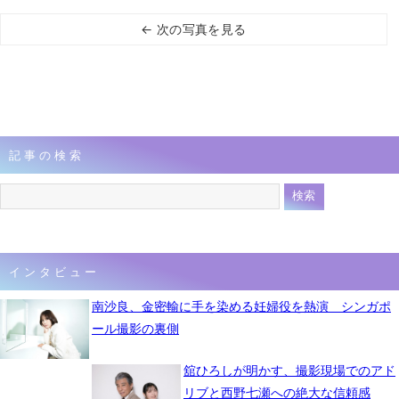
← 次の写真を見る
記事の検索
インタビュー
南沙良、金密輸に手を染める妊婦役を熱演 シンガポ
ール撮影の裏側
舘ひろしが明かす、撮影現場でのアド
リブと西野七瀬への絶大な信頼感