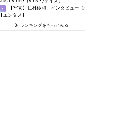
MusicVoice（vois ヴォイス）
0
【写真】仁村紗和、インタビュー
5
【エンタメ】
ランキングをもっとみる