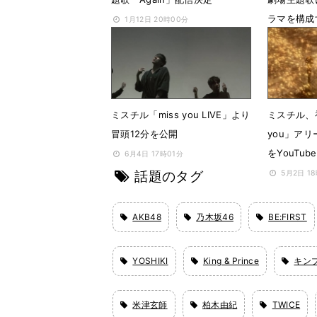
ラマを構成
1月12日 20時00分
で表現」
1月5日 0
ミスチル「miss you LIVE」より
ミスチル、
冒頭12分を公開
you」ア
をYouTu
6月4日 17時01分
話題のタグ
5月2日 1
AKB48
乃木坂46
BE:FIRST
YOSHIKI
King & Prince
キン
米津玄師
柏木由紀
TWICE