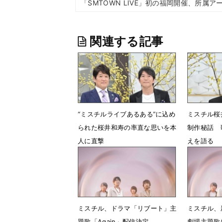
「SMTOWN LIVE」初の福岡開催、所属
関連する記事
“ミスチルライブあるある”に込め
ミスチル桜
られた桜井和寿の率直な思いを本
制作秘話 
人に直撃
えを語る
3月27日 19時14分
3月20日 
ミスチル、ドラマ「リブート」主
ミスチル、
題歌「Again」配信決定
劇場主題歌