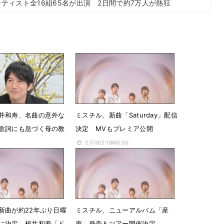
アーティスト全16組65名が出演 2日間で約7万人が熱狂
井和寿、名曲の意外な
ミスチル、新曲「Saturday」配信
歌詞にも息づく母の教
決定 MVもプレミア公開
2月19日 18時05分
18時30分
新曲が約22年ぶり日曜
ミスチル、ニューアルバム「産
に決定 桜井和寿「ド
声」発売＆ツアー開催決定