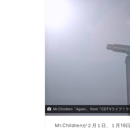
Mr.Children「Again」 from『CDTVラ
Mr.Childrenが２月１日、１月1