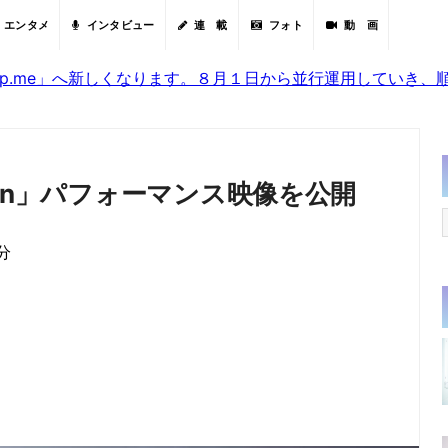
エンタメ
インタビュー
連 載
フォト
動 画
sjp.me」へ新しくなります。８月１日から並行運用していき
in」パフォーマンス映像を公開
分