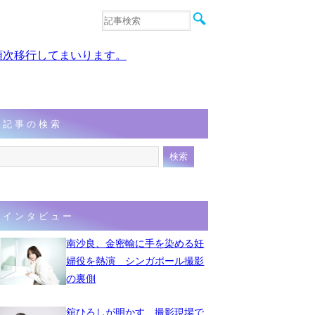
音楽
エンタメ
、順次移行してまいります。
インタビュー
動画
連載
フォト
記事の検索
インタビュー
南沙良、金密輸に手を染める妊
婦役を熱演 シンガポール撮影
の裏側
舘ひろしが明かす、撮影現場で