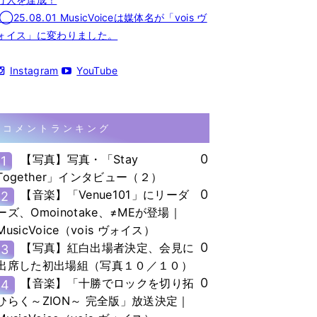
◯25.08.01 MusicVoiceは媒体名が「vois ヴ
ォイス」に変わりました。
Instagram
YouTube
コメントランキング
0
【写真】写真・「Stay
1
Together」インタビュー（２）
0
【音楽】「Venue101」にリーダ
2
ーズ、Omoinotake、≠MEが登場｜
MusicVoice（vois ヴォイス）
0
【写真】紅白出場者決定、会見に
3
出席した初出場組（写真１０／１０）
0
【音楽】「十勝でロックを切り拓
4
ひらく～ZION～ 完全版」放送決定｜