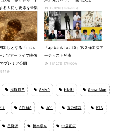
する大切な要素を音楽
12月20日 08時00分
4時01分
初出しとなる「miss
「ap bank fes'25」第２弾出演ア
リーナツアーライブ映像
ーティスト発表
beでプレミア公開
11月27日 17時00分
8時44分
指原莉乃
SMAP
NiziU
Snow Man
プリ
STU48
JO1
香取慎吾
BTS
星野源
橋本環奈
中居正広