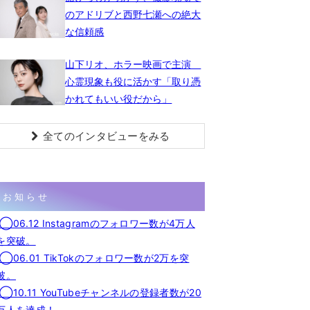
のアドリブと西野七瀬への絶大
な信頼感
山下リオ、ホラー映画で主演
心霊現象も役に活かす「取り憑
かれてもいい役だから」
全てのインタビューをみる
お知らせ
◯06.12 Instagramのフォロワー数が4万人
を突破。
◯06.01 TikTokのフォロワー数が2万を突
破。
◯10.11 YouTubeチャンネルの登録者数が20
万人を達成！