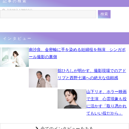
記事の検索
挑戦状
5月2日 23時14分
7月18日 12時00分
インタビュー
南沙良、金密輸に手を染める妊婦役を熱演 シンガポ
ール撮影の裏側
舘ひろしが明かす、撮影現場でのアド
リブと西野七瀬への絶大な信頼感
山下リオ、ホラー映画
で主演 心霊現象も役
に活かす「取り憑かれ
てもいい役だから」
全てのインタビューをみる