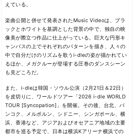
えている。
楽曲公開と併せて発表されたMusic Videoは、ブラ
ックとホワイトを基調とした背景の中で、独自の映
像美が際立つ作品に仕上がっている。巨大な円形キ
ャンバスの上でそれぞれのパターンを描き、人々の
中で自分だけのリズムを歌うi-dleの姿が描かれてい
るほか、メガクルーが登場する圧巻のダンスシーン
も見どころだ。
また、i-dleは韓国・ソウル公演（2月21日＆22日）
を皮切りに、ワールドツアー「2026 i-dle WORLD
TOUR [Syncopation]」を開催。その後、台北、バ
ンコク、メルボルン、シドニー、シンガポール、横
浜、香港など、アジアおよびオセアニア地域の主要
都市を巡る予定で、日本は横浜Kアリーナ横浜での