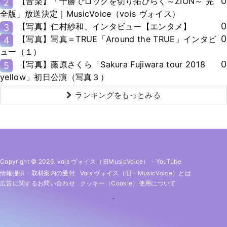
0
【音楽】「十勝でロックを切り拓ひらく～ZION～ 完
2
全版」放送決定｜MusicVoice（vois ヴォイス）
0
【写真】仁村紗和、インタビュー【エンタメ】
3
0
【写真】写真＝TRUE「Around the TRUE」インタビ
4
ュー（１）
0
【写真】藤原さくら「Sakura Fujiwara tour 2018
5
yellow」初日公演（写真３）
ランキングをもっとみる
Copyright © 2026. vois ヴォイス（旧MusicVoice）
-
YouTube
情報提供・取材案内の受付
Vois ヴォイス（旧・MusicVoice）とは
広告に関するお問い合わせ
クッキー（cookie）使用について
-