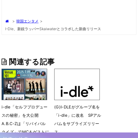
>
韓国エンタメ
>
I-Dle、新鋭ラッパーskaiwaterとコラボした新曲リリース
関連する記事
i-dle「セルフプロデュー
(G)I-DLEがグループ名を
スの秘密」を大公開
「i-dle」に改名 SPアル
A.B.C-Zは「リバイバル
バムをサプライズリリー
クイズ」でMC＆ゲストに
ス