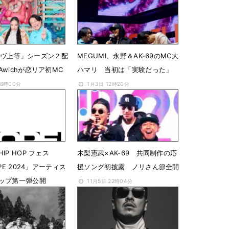
x「ラヴ上等」シーズン２配
MEGUMI、永野＆AK-69のMC大
wichが恋リア初MC
ハマリ 当初は「実験だった」
08時00分
1月3日 12時20分
IP HOP フェス
木梨憲武×AK-69 共同制作の応
PE 2024」アーティス
援ソング初披露 ノリさん節全開
ップ第一弾公開
11月5日 22時04分
18時39分