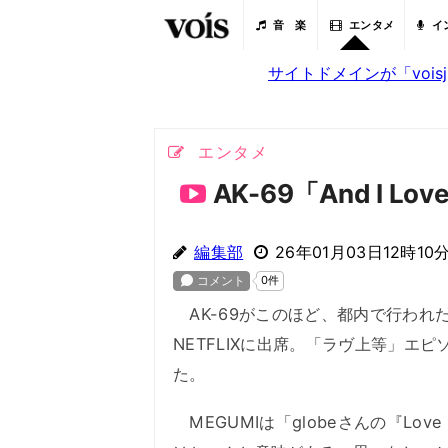
音 楽
エンタメ
イ
サイトドメインが「voi
エンタメ
AK-69「And I Lov
編集部
26年01月03日12時10
AK-69がこのほど、都内で行われた「ラヴ上等
NETFLIXに出席。「ラヴ上等」エピソー
た。
MEGUMIは「globeさんの『Lo