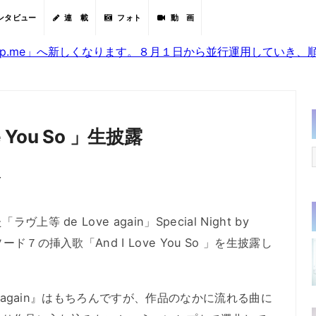
ンタビュー
連 載
フォト
動 画
sjp.me」へ新しくなります。８月１日から並行運用していき
e You So 」生披露
分
 de Love again」Special Night by
ド７の挿入歌「And I Love You So 」を生披露し
ve again』はもちろんですが、作品のなかに流れる曲に