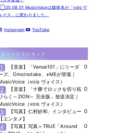
◯25.08.01 MusicVoiceは媒体名が「vois ヴ
ォイス」に変わりました。
Instagram
YouTube
コメントランキング
0
【音楽】「Venue101」にリーダ
1
ーズ、Omoinotake、≠MEが登場｜
MusicVoice（vois ヴォイス）
0
【音楽】「十勝でロックを切り拓
2
ひらく～ZION～ 完全版」放送決定｜
MusicVoice（vois ヴォイス）
0
【写真】仁村紗和、インタビュー
3
【エンタメ】
0
【写真】写真＝TRUE「Around
4