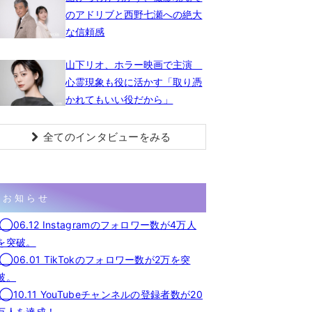
のアドリブと西野七瀬への絶大
な信頼感
山下リオ、ホラー映画で主演
心霊現象も役に活かす「取り憑
かれてもいい役だから」
全てのインタビューをみる
お知らせ
◯06.12 Instagramのフォロワー数が4万人
を突破。
◯06.01 TikTokのフォロワー数が2万を突
破。
◯10.11 YouTubeチャンネルの登録者数が20
万人を達成！