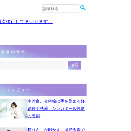
音楽
エンタメ
、順次移行してまいります。
インタビュー
動画
連載
フォト
記事の検索
インタビュー
南沙良、金密輸に手を染める妊
婦役を熱演 シンガポール撮影
の裏側
舘ひろしが明かす、撮影現場で