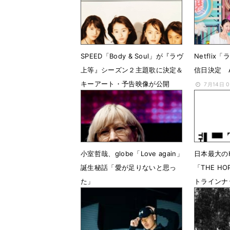
SPEED「Body & Soul」が『ラヴ
Netfli
上等』シーズン２主題歌に決定＆
信日決定 A
キーアート・予告映像が公開
7月14日 
7月22日 17時00分
小室哲哉、globe「Love again」
日本最大のH
誕生秘話「愛が足りないと思っ
「THE HO
た」
トラインナ
1月3日 12時08分
6月24日 