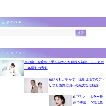
記事の検索
インタビュー
南沙良、金密輸に手を染める妊婦役を熱演 シンガポ
ール撮影の裏側
舘ひろしが明かす、撮影現場でのアド
リブと西野七瀬への絶大な信頼感
山下リオ、ホラー映
画で主演 心霊現象