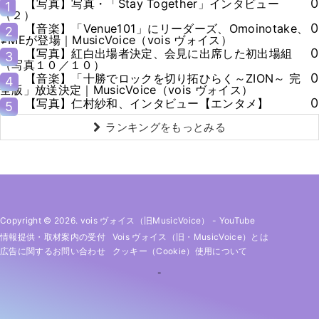
0
【写真】写真・「Stay Together」インタビュー
1
（２）
0
【音楽】「Venue101」にリーダーズ、Omoinotake、
2
≠MEが登場｜MusicVoice（vois ヴォイス）
0
【写真】紅白出場者決定、会見に出席した初出場組
3
（写真１０／１０）
0
【音楽】「十勝でロックを切り拓ひらく～ZION～ 完
4
全版」放送決定｜MusicVoice（vois ヴォイス）
0
【写真】仁村紗和、インタビュー【エンタメ】
5
ランキングをもっとみる
Copyright © 2026. vois ヴォイス（旧MusicVoice）
-
YouTube
情報提供・取材案内の受付
Vois ヴォイス（旧・MusicVoice）とは
広告に関するお問い合わせ
クッキー（cookie）使用について
-