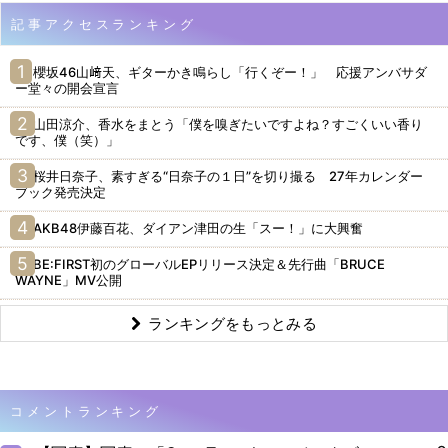
記事アクセスランキング
櫻坂46山﨑天、ギターかき鳴らし「行くぞー！」 応援アンバサダ
ー堂々の開会宣言
山田涼介、香水をまとう「僕を嗅ぎたいですよね？すごくいい香り
です、僕（笑）」
桜井日奈子、素すぎる“日奈子の１日”を切り撮る 27年カレンダー
ブック発売決定
AKB48伊藤百花、ダイアン津田の生「スー！」に大興奮
BE:FIRST初のグローバルEPリリース決定＆先行曲「BRUCE
WAYNE」MV公開
ランキングをもっとみる
コメントランキング