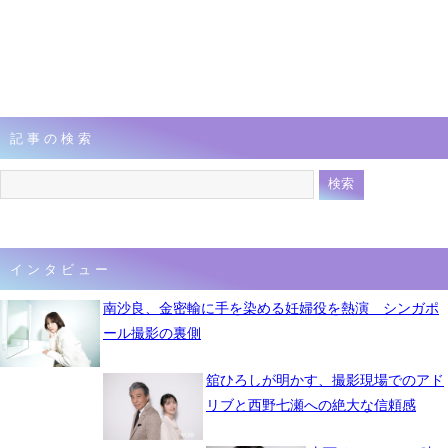
記事の検索
インタビュー
南沙良、金密輸に手を染める妊婦役を熱演 シンガポ
ール撮影の裏側
舘ひろしが明かす、撮影現場でのアド
リブと西野七瀬への絶大な信頼感