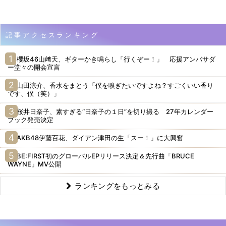
記事アクセスランキング
櫻坂46山﨑天、ギターかき鳴らし「行くぞー！」 応援アンバサダ
ー堂々の開会宣言
山田涼介、香水をまとう「僕を嗅ぎたいですよね？すごくいい香り
です、僕（笑）」
桜井日奈子、素すぎる“日奈子の１日”を切り撮る 27年カレンダー
ブック発売決定
AKB48伊藤百花、ダイアン津田の生「スー！」に大興奮
BE:FIRST初のグローバルEPリリース決定＆先行曲「BRUCE
WAYNE」MV公開
ランキングをもっとみる