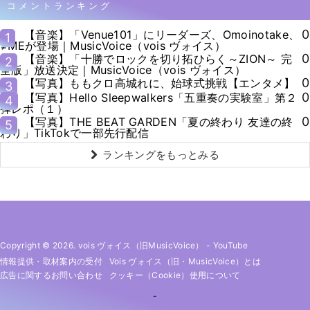
コメントランキング
0
【音楽】「Venue101」にリーダーズ、Omoinotake、
1
≠MEが登場｜MusicVoice（vois ヴォイス）
0
【音楽】「十勝でロックを切り拓ひらく～ZION～ 完
2
全版」放送決定｜MusicVoice（vois ヴォイス）
0
【写真】ももクロ高城れに、始球式挑戦【エンタメ】
3
0
【写真】Hello Sleepwalkers「五重奏の実験室」第２
4
弾レポ（１）
0
【写真】THE BEAT GARDEN「夏の終わり 友達の終
5
わり」TikTokで一部先行配信
ランキングをもっとみる
Copyright © 2026. vois ヴォイス（旧MusicVoice）
-
YouTube
情報提供・取材案内の受付
Vois ヴォイス（旧・MusicVoice）とは
広告に関するお問い合わせ
クッキー（cookie）使用について
-