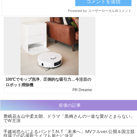
前後の記事
豊嶋花＆山中柔太朗、ドラマ「黒崎さんの一途な愛がとまらない」
でW主演
手越祐也らによるバンドT.N.T「未来へ」MVフルver.公開＆国立競
技場での応援歌ライブも新たに決定