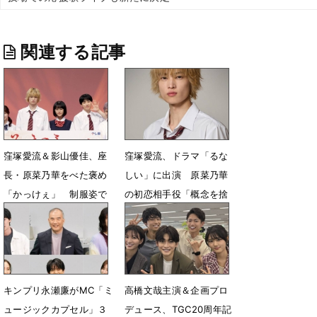
関連する記事
窪塚愛流＆影山優佳、座
窪塚愛流、ドラマ「るな
長・原菜乃華をべた褒め
しい」に出演 原菜乃華
「かっけぇ」 制服姿で
の初恋相手役「概念を捨
会見
てて演じ切りたい」
3月31日 07時36分
3月17日 07時30分
キンプリ永瀬廉がMC「ミ
高橋文哉主演＆企画プロ
ュージックカプセル」３
デュース、TGC20周年記