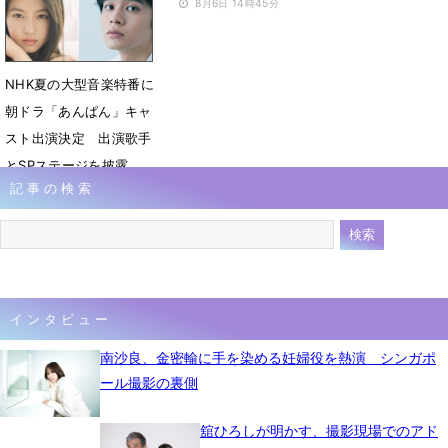
8月7日 10時02分
8月6日 14時45分
NHK夏の大型音楽特番に
朝ドラ「あんぱん」キャ
スト出演決定 出演歌手
とSPステージを披露
記事の検索
8月1日 13時45分
インタビュー
南沙良、金密輸に手を染める妊婦役を熱演 シンガポ
ール撮影の裏側
舘ひろしが明かす、撮影現場でのアド