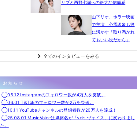
リブと西野七瀬への絶大な信頼感
山下リオ、ホラー映画
で主演 心霊現象も役
に活かす「取り憑かれ
てもいい役だから」
全てのインタビューをみる
お知らせ
◯06.12 Instagramのフォロワー数が4万人を突破。
◯06.01 TikTokのフォロワー数が2万を突破。
◯10.11 YouTubeチャンネルの登録者数が20万人を達成！
◯25.08.01 MusicVoiceは媒体名が「vois ヴォイス」に変わりまし
た。