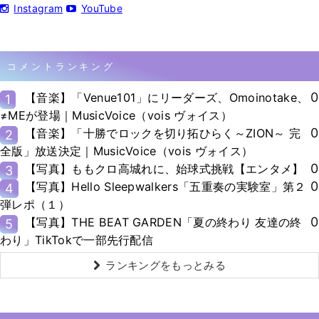
Instagram
YouTube
コメントランキング
0
【音楽】「Venue101」にリーダーズ、Omoinotake、
1
≠MEが登場｜MusicVoice（vois ヴォイス）
0
【音楽】「十勝でロックを切り拓ひらく～ZION～ 完
2
全版」放送決定｜MusicVoice（vois ヴォイス）
0
【写真】ももクロ高城れに、始球式挑戦【エンタメ】
3
0
【写真】Hello Sleepwalkers「五重奏の実験室」第２
4
弾レポ（１）
0
【写真】THE BEAT GARDEN「夏の終わり 友達の終
5
わり」TikTokで一部先行配信
ランキングをもっとみる