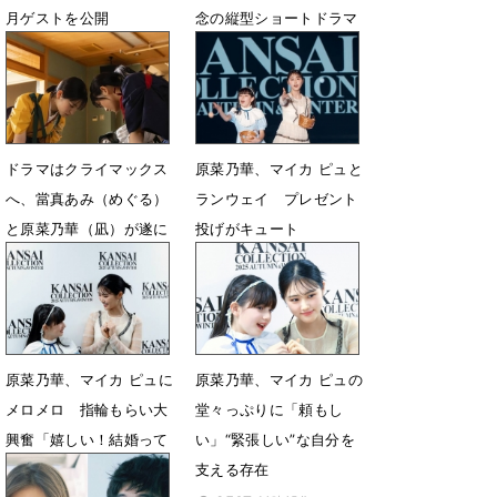
月ゲストを公開
念の縦型ショートドラマ
配信決定
2月28日 15時08分
9月6日 21時22分
ドラマはクライマックス
原菜乃華、マイカ ピュと
へ、當真あみ（めぐる）
ランウェイ プレゼント
と原菜乃華（凪）が遂に
投げがキュート
激突：「ちはやふる」最
8月7日 10時24分
終回あらすじ
9月4日 07時00分
原菜乃華、マイカ ピュに
原菜乃華、マイカ ピュの
メロメロ 指輪もらい大
堂々っぷりに「頼もし
興奮「嬉しい！結婚って
い」“緊張しい”な自分を
こと？」
支える存在