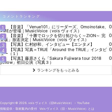
コメントランキング
0
【音楽】「Venue101」にリーダーズ、Omoinotake、
1
≠MEが登場｜MusicVoice（vois ヴォイス）
0
【音楽】「十勝でロックを切り拓ひらく～ZION～ 完
2
全版」放送決定｜MusicVoice（vois ヴォイス）
0
【写真】仁村紗和、インタビュー【エンタメ】
3
0
【写真】写真＝TRUE「Around the TRUE」インタビ
4
ュー（１）
0
【写真】藤原さくら「Sakura Fujiwara tour 2018
5
yellow」初日公演（写真３）
ランキングをもっとみる
Copyright © 2026. vois ヴォイス（旧MusicVoice）
-
YouTube
情報提供・取材案内の受付
Vois ヴォイス（旧・MusicVoice）とは