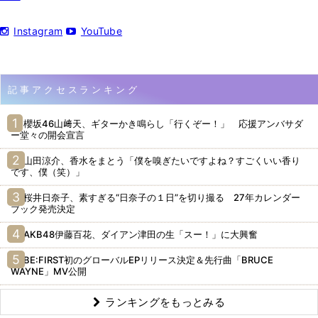
Instagram
YouTube
記事アクセスランキング
櫻坂46山﨑天、ギターかき鳴らし「行くぞー！」 応援アンバサダ
ー堂々の開会宣言
山田涼介、香水をまとう「僕を嗅ぎたいですよね？すごくいい香り
です、僕（笑）」
桜井日奈子、素すぎる“日奈子の１日”を切り撮る 27年カレンダー
ブック発売決定
AKB48伊藤百花、ダイアン津田の生「スー！」に大興奮
BE:FIRST初のグローバルEPリリース決定＆先行曲「BRUCE
WAYNE」MV公開
ランキングをもっとみる