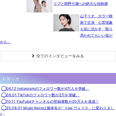
リブと西野七瀬への絶大な信頼感
山下リオ、ホラー映
画で主演 心霊現象
も役に活かす「取り
憑かれてもいい役だ
から」
全てのインタビューをみる
お知らせ
◯06.12 Instagramのフォロワー数が4万人を突破。
◯06.01 TikTokのフォロワー数が2万を突破。
◯10.11 YouTubeチャンネルの登録者数が20万人を達成！
◯25.08.01 MusicVoiceは媒体名が「vois ヴォイス」に変わりまし
た。