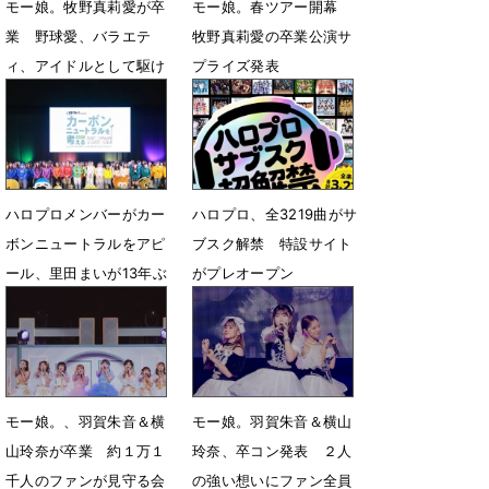
モー娘。牧野真莉愛が卒
モー娘。春ツアー開幕
業 野球愛、バラエテ
牧野真莉愛の卒業公演サ
ィ、アイドルとして駆け
プライズ発表
抜けた集大成
4月11日 23時05分
6月25日 19時27分
ハロプロメンバーがカー
ハロプロ、全3219曲がサ
ボンニュートラルをアピ
ブスク解禁 特設サイト
ール、里田まいが13年ぶ
がプレオープン
りに登場
2月9日 18時11分
3月21日 15時45分
モー娘。、羽賀朱音＆横
モー娘。羽賀朱音＆横山
山玲奈が卒業 約１万１
玲奈、卒コン発表 ２人
千人のファンが見守る会
の強い想いにファン全員