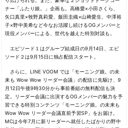
り広げられる。また、豪華な２ショットトークコー
ナー「ふたり娘。」企画も。高橋愛×小田さくら、
矢口真里×牧野真莉愛、飯田圭織×山﨑愛生、中澤裕
子×野中美希など今なお活躍し続けるOGメンバーと
現役メンバーによる、世代を越えた特別対談も。
エピソード１はグループ結成日の9月14日、エピ
ソード２は9月15日に独占配信スタート。
さらに、LINE VOOM では「モーニング娘。の未
来も Wow Wow リーダー会議」の配信に先駆け、9
月12日午後9時30分から事前番組の無料配信も決
定。リーダー会議に出演するOGメンバーの魅力を予
習できる特別コンテンツ「モーニング娘。の未来も
Wow Wow リーダー会議直前予習SP」をお届け。
MCは今年7月に新リーダーへ就任したばかりの野中