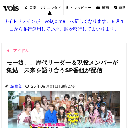
音楽
エンタメ
インタビュー
動画
連載
サイトドメインが「voisjp.me」へ新しくなります。８月１
日から並行運用していき、順次移行してまいります。
アイドル
モー娘。、歴代リーダー＆現役メンバーが
集結 未来を語り合うSP番組が配信
編集部
25年09月01日13時27分