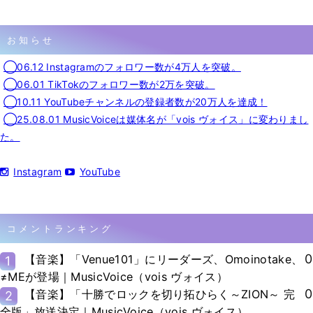
お知らせ
◯06.12 Instagramのフォロワー数が4万人を突破。
◯06.01 TikTokのフォロワー数が2万を突破。
◯10.11 YouTubeチャンネルの登録者数が20万人を達成！
◯25.08.01 MusicVoiceは媒体名が「vois ヴォイス」に変わりまし
た。
Instagram
YouTube
コメントランキング
0
【音楽】「Venue101」にリーダーズ、Omoinotake、
1
≠MEが登場｜MusicVoice（vois ヴォイス）
0
【音楽】「十勝でロックを切り拓ひらく～ZION～ 完
2
全版」放送決定｜MusicVoice（vois ヴォイス）