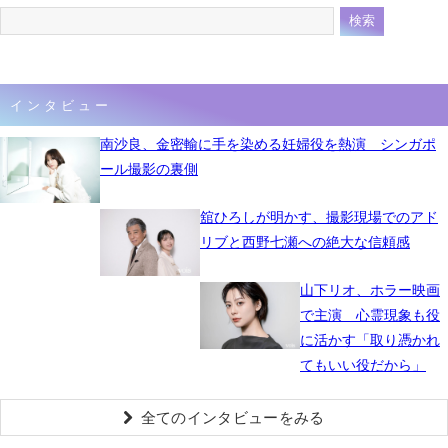
インタビュー
南沙良、金密輸に手を染める妊婦役を熱演 シンガポ
ール撮影の裏側
舘ひろしが明かす、撮影現場でのアド
リブと西野七瀬への絶大な信頼感
山下リオ、ホラー映画
で主演 心霊現象も役
に活かす「取り憑かれ
てもいい役だから」
全てのインタビューをみる