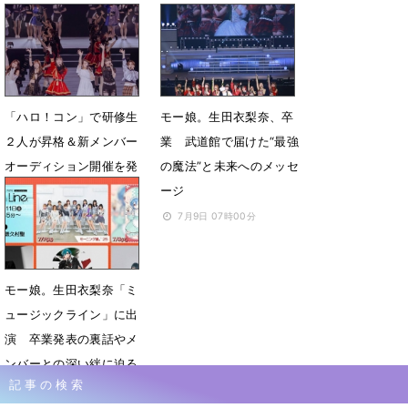
場で35曲を披露
が万歳三唱
12月7日 09時00分
9月23日 21時01分
「ハロ！コン」で研修生
モー娘。生田衣梨奈、卒
２人が昇格＆新メンバー
業 武道館で届けた“最強
オーディション開催を発
の魔法”と未来へのメッセ
表
ージ
8月16日 18時46分
7月9日 07時00分
モー娘。生田衣梨奈「ミ
ュージックライン」に出
演 卒業発表の裏話やメ
ンバーとの深い絆に迫る
記事の検索
7月7日 18時12分