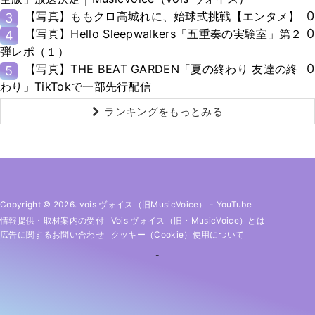
0
【写真】ももクロ高城れに、始球式挑戦【エンタメ】
3
0
【写真】Hello Sleepwalkers「五重奏の実験室」第２
4
弾レポ（１）
0
【写真】THE BEAT GARDEN「夏の終わり 友達の終
5
わり」TikTokで一部先行配信
ランキングをもっとみる
Copyright © 2026. vois ヴォイス（旧MusicVoice）
-
YouTube
情報提供・取材案内の受付
Vois ヴォイス（旧・MusicVoice）とは
広告に関するお問い合わせ
クッキー（cookie）使用について
-