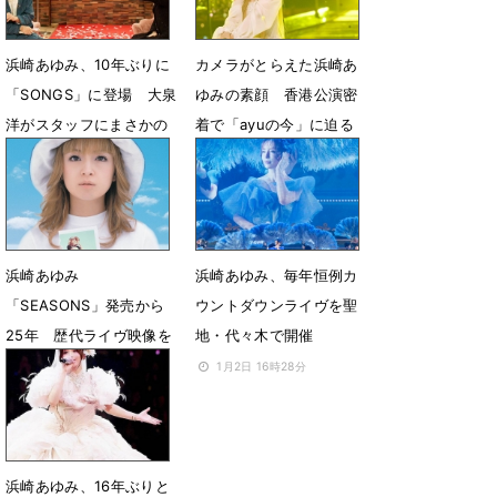
浜崎あゆみ、10年ぶりに
カメラがとらえた浜崎あ
「SONGS」に登場 大泉
ゆみの素顔 香港公演密
洋がスタッフにまさかの
着で「ayuの今」に迫る
ダメ出し!?
6月19日 18時14分
6月25日 17時30分
浜崎あゆみ
浜崎あゆみ、毎年恒例カ
「SEASONS」発売から
ウントダウンライヴを聖
25年 歴代ライヴ映像を
地・代々木で開催
13本繋いだ映像を公開
1月2日 16時28分
6月9日 17時01分
浜崎あゆみ、16年ぶりと