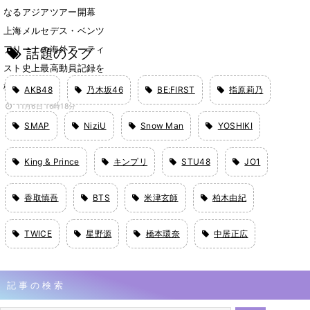
なるアジアツアー開幕
上海メルセデス・ベンツ
アリーナの海外アーティ
話題のタグ
スト史上最高動員記録を
樹立
AKB48
乃木坂46
BE:FIRST
指原莉乃
11月6日 16時18分
SMAP
NiziU
Snow Man
YOSHIKI
King & Prince
キンプリ
STU48
JO1
香取慎吾
BTS
米津玄師
柏木由紀
TWICE
星野源
橋本環奈
中居正広
記事の検索