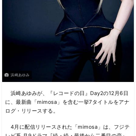
浜崎あゆみ
浜崎あゆみが、『レコードの日』Day2の12月6日
に、最新曲「mimosa」を含む一挙7タイトルをアナ
ログ・リリースする。
4月に配信リリースされた「mimosa」は、フジテ
レビ系 月9ドラマ『続・続・最後から二番目の恋』