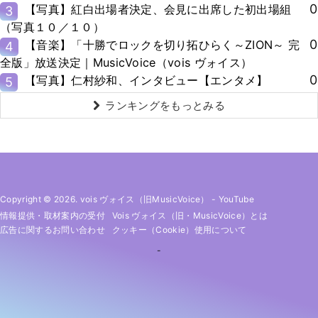
0
【写真】紅白出場者決定、会見に出席した初出場組
3
（写真１０／１０）
0
【音楽】「十勝でロックを切り拓ひらく～ZION～ 完
4
全版」放送決定｜MusicVoice（vois ヴォイス）
0
【写真】仁村紗和、インタビュー【エンタメ】
5
ランキングをもっとみる
Copyright © 2026. vois ヴォイス（旧MusicVoice）
-
YouTube
情報提供・取材案内の受付
Vois ヴォイス（旧・MusicVoice）とは
広告に関するお問い合わせ
クッキー（cookie）使用について
-