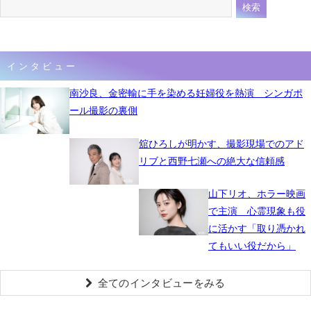
インタビュー
南沙良、金密輸に手を染める妊婦役を熱演 シンガポ
ール撮影の裏側
舘ひろしが明かす、撮影現場でのアド
リブと西野七瀬への絶大な信頼感
山下リオ、ホラー映画
で主演 心霊現象も役
に活かす「取り憑かれ
てもいい役だから」
全てのインタビューをみる