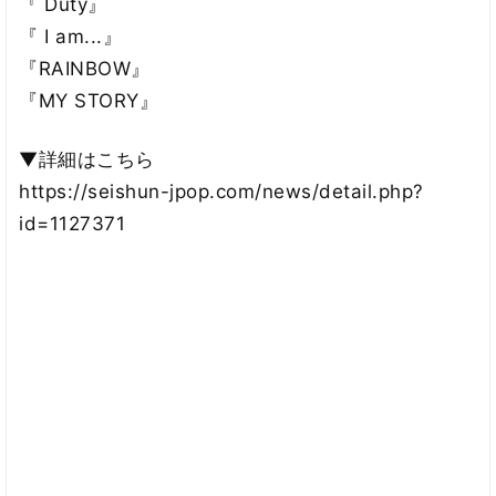
『 Duty』
『 I am...』
『RAINBOW』
『MY STORY』
▼詳細はこちら
https://seishun-jpop.com/news/detail.php?
id=1127371