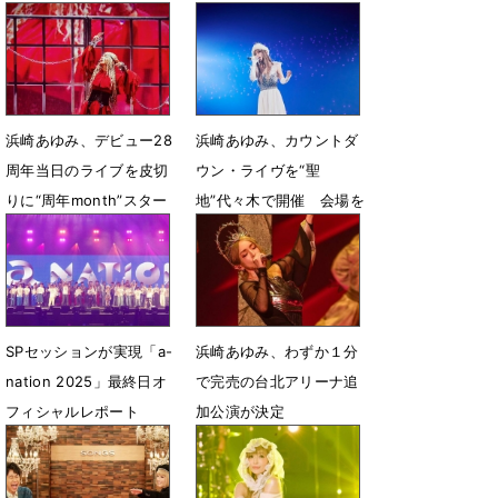
浜崎あゆみ、デビュー28
浜崎あゆみ、カウントダ
周年当日のライブを皮切
ウン・ライヴを“聖
りに“周年month”スター
地”代々木で開催 会場を
ト「ずっと歌い続けま
見渡して感極まる姿も
す」
1月2日 14時21分
4月9日 22時32分
SPセッションが実現「a-
浜崎あゆみ、わずか１分
nation 2025」最終日オ
で完売の台北アリーナ追
フィシャルレポート
加公演が決定
9月1日 17時13分
7月10日 07時00分