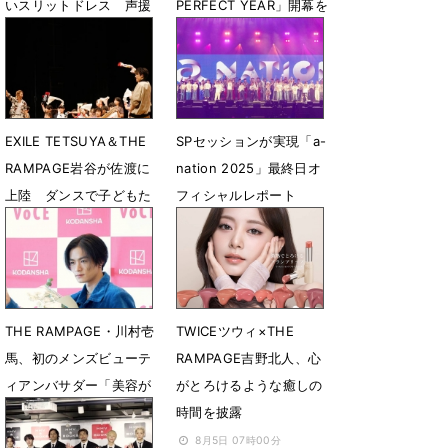
いスリットドレス 声援
PERFECT YEAR」開幕を
に笑顔
高らかに宣言
5月4日 17時07分
1月19日 14時14分
EXILE TETSUYA＆THE
SPセッションが実現「a-
RAMPAGE岩谷が佐渡に
nation 2025」最終日オ
上陸 ダンスで子どもた
フィシャルレポート
ちの夢を応援
9月1日 17時13分
9月23日 17時16分
THE RAMPAGE・川村壱
TWICEツウィ×THE
馬、初のメンズビューテ
RAMPAGE吉野北人、心
ィアンバサダー「美容が
がとろけるような癒しの
もっと身近に」
時間を披露
8月21日 09時35分
8月5日 07時00分