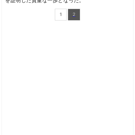
を証明した貴重な一歩となった。
1
2