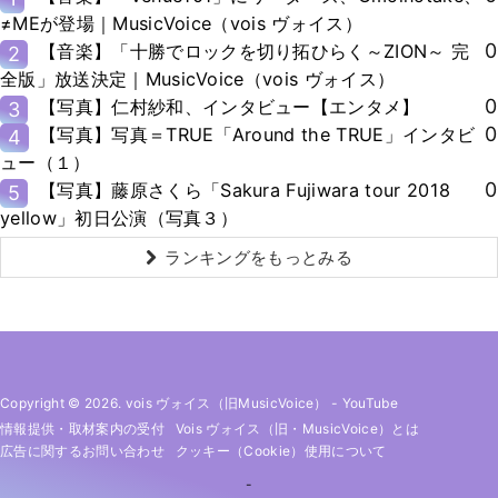
≠MEが登場｜MusicVoice（vois ヴォイス）
0
【音楽】「十勝でロックを切り拓ひらく～ZION～ 完
2
全版」放送決定｜MusicVoice（vois ヴォイス）
0
【写真】仁村紗和、インタビュー【エンタメ】
3
0
【写真】写真＝TRUE「Around the TRUE」インタビ
4
ュー（１）
0
【写真】藤原さくら「Sakura Fujiwara tour 2018
5
yellow」初日公演（写真３）
ランキングをもっとみる
Copyright © 2026. vois ヴォイス（旧MusicVoice）
-
YouTube
情報提供・取材案内の受付
Vois ヴォイス（旧・MusicVoice）とは
広告に関するお問い合わせ
クッキー（cookie）使用について
-