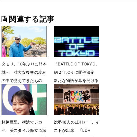
関連する記事
タモリ、10年ぶりに熊本
「BATTLE OF TOKYO」
城へ 壮大な復興の歩み
約２年ぶりに開催決定
の中で見えてきたもの
新たな物語が幕を開ける
5月28日 12時04分
5月14日 23時40分
林芽亜里、横浜でレカ
総勢18人のLDHアーティ
ペ 美スタイル際立つ深
ストが出席 「LDH