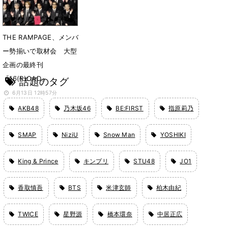
THE RAMPAGE、メンバ
ー勢揃いで取材会 大型
企画の最終刊
『16(R)OAD』
話題のタグ
6月13日 12時57分
AKB48
乃木坂46
BE:FIRST
指原莉乃
SMAP
NiziU
Snow Man
YOSHIKI
King & Prince
キンプリ
STU48
JO1
香取慎吾
BTS
米津玄師
柏木由紀
TWICE
星野源
橋本環奈
中居正広