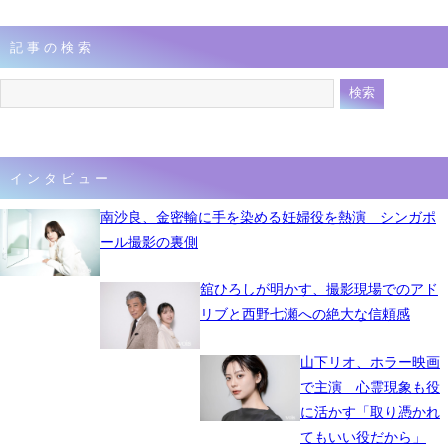
記事の検索
インタビュー
南沙良、金密輸に手を染める妊婦役を熱演 シンガポ
ール撮影の裏側
舘ひろしが明かす、撮影現場でのアド
リブと西野七瀬への絶大な信頼感
山下リオ、ホラー映画
で主演 心霊現象も役
に活かす「取り憑かれ
てもいい役だから」