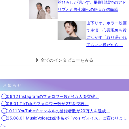
舘ひろしが明かす、撮影現場でのアド
リブと西野七瀬への絶大な信頼感
山下リオ、ホラー映画
で主演 心霊現象も役
に活かす「取り憑かれ
てもいい役だから」
全てのインタビューをみる
お知らせ
◯06.12 Instagramのフォロワー数が4万人を突破。
◯06.01 TikTokのフォロワー数が2万を突破。
◯10.11 YouTubeチャンネルの登録者数が20万人を達成！
◯25.08.01 MusicVoiceは媒体名が「vois ヴォイス」に変わりまし
た。