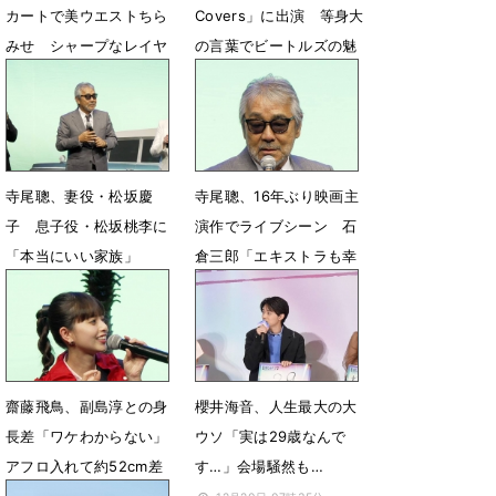
カートで美ウエストちら
Covers」に出演 等身大
みせ シャープなレイヤ
の言葉でビートルズの魅
ードルック
力を語る
5月16日 17時46分
11月7日 17時00分
寺尾聰、妻役・松坂慶
寺尾聰、16年ぶり映画主
子 息子役・松坂桃李に
演作でライブシーン 石
「本当にいい家族」
倉三郎「エキストラも幸
せだったでしょうね」
5月3日 08時37分
5月3日 08時28分
齋藤飛鳥、副島淳との身
櫻井海音、人生最大の大
長差「ワケわからない」
ウソ「実は29歳なんで
アフロ入れて約52cm差
す…」会場騒然も…