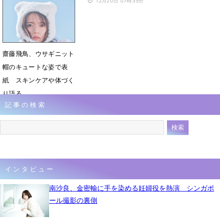
5月3日 08時15分
12月20日 07時35分
齋藤飛鳥、ウサギニット
帽のキュートな姿で表
紙 スキンケアや体づく
り語る
記事の検索
12月16日 07時50分
インタビュー
南沙良、金密輸に手を染める妊婦役を熱演 シンガポ
ール撮影の裏側