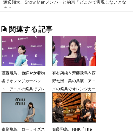
渡辺翔太、Snow Manメンバーと約束「どこかで実現しないとな
ぁ…」
関連する記事
齋藤飛鳥、色鮮やか着物
有村架純＆齋藤飛鳥＆西
姿でオレンジカーペッ
野七瀬、美の共演 アニ
ト アニメの祭典でプレ
メの祭典でオレンジカー
ゼンター
ペットに登場
5月25日 06時52分
5月25日 06時46分
齋藤飛鳥、ローライズス
齋藤飛鳥、NHK「The