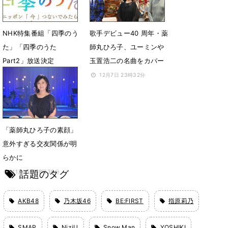
NHK特集番組「四季のう
歌手デビュー40 周年・薬
た」「四季のうた
師丸ひろ子、ユーミンや
Part2」放送決定
玉置浩二の名曲をカバー
2月17日 23時08分
12月7日 23時32分
「薬師丸ひろ子の素顔」
意外すぎる交友関係が明
らかに
話題のタグ
11月15日 18時30分
AKB48
乃木坂46
BE:FIRST
指原莉乃
SMAP
NiziU
Snow Man
YOSHIKI