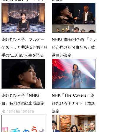
ー開催を発表
11月5日 17時00分
5月24日 14時48分
薬師丸ひろ子、フルオー
NHK紅白特別企画 「テレ
ケストラと共演＆俳優×歌
ビが届けた名曲たち」披
手の“二刀流”人生を語る
露曲が決定
1月29日 17時00分
12月21日 16時06分
薬師丸ひろ子「NHK紅
NHK「The Covers」薬
白」特別企画に出場決定
師丸ひろ子ナイト！放送
決定
12月21日 15時37分
12月19日 18時19分