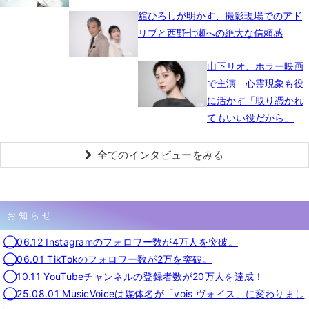
舘ひろしが明かす、撮影現場でのアド
リブと西野七瀬への絶大な信頼感
山下リオ、ホラー映画
で主演 心霊現象も役
に活かす「取り憑かれ
てもいい役だから」
全てのインタビューをみる
お知らせ
◯06.12 Instagramのフォロワー数が4万人を突破。
◯06.01 TikTokのフォロワー数が2万を突破。
◯10.11 YouTubeチャンネルの登録者数が20万人を達成！
◯25.08.01 MusicVoiceは媒体名が「vois ヴォイス」に変わりまし