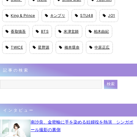
King & Prince
キンプリ
STU48
JO1
香取慎吾
BTS
米津玄師
柏木由紀
TWICE
星野源
橋本環奈
中居正広
記事の検索
インタビュー
南沙良、金密輸に手を染める妊婦役を熱演 シンガポ
ール撮影の裏側