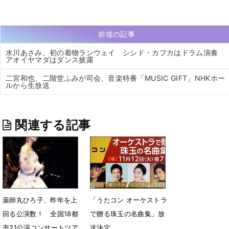
前後の記事
水川あさみ、初の着物ランウェイ シシド・カフカはドラム演奏
アオイヤマダはダンス披露
二宮和也、二階堂ふみが司会、音楽特番「MUSIC GIFT」NHKホー
ルから生放送
関連する記事
薬師丸ひろ子、昨年を上
「うたコン オーケストラ
回る公演数！ 全国18都
で贈る珠玉の名曲集」放
市21公演コンサートツア
送決定