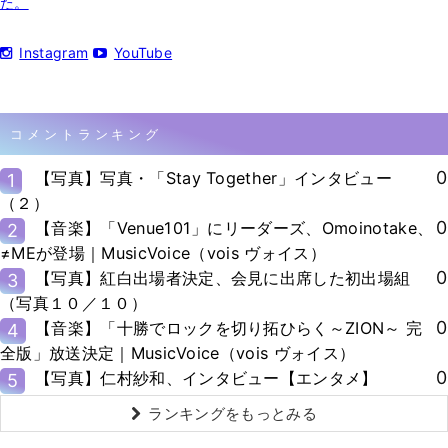
た。
Instagram
YouTube
コメントランキング
0
【写真】写真・「Stay Together」インタビュー
1
（２）
0
【音楽】「Venue101」にリーダーズ、Omoinotake、
2
≠MEが登場｜MusicVoice（vois ヴォイス）
0
【写真】紅白出場者決定、会見に出席した初出場組
3
（写真１０／１０）
0
【音楽】「十勝でロックを切り拓ひらく～ZION～ 完
4
全版」放送決定｜MusicVoice（vois ヴォイス）
0
【写真】仁村紗和、インタビュー【エンタメ】
5
ランキングをもっとみる