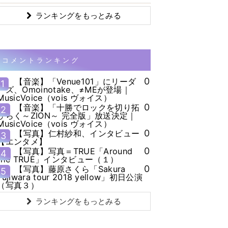
ランキングをもっとみる
コメントランキング
0
【音楽】「Venue101」にリーダ
1
ーズ、Omoinotake、≠MEが登場｜
MusicVoice（vois ヴォイス）
0
【音楽】「十勝でロックを切り拓
2
ひらく～ZION～ 完全版」放送決定｜
MusicVoice（vois ヴォイス）
0
【写真】仁村紗和、インタビュー
3
【エンタメ】
0
【写真】写真＝TRUE「Around
4
the TRUE」インタビュー（１）
0
【写真】藤原さくら「Sakura
5
Fujiwara tour 2018 yellow」初日公演
（写真３）
ランキングをもっとみる