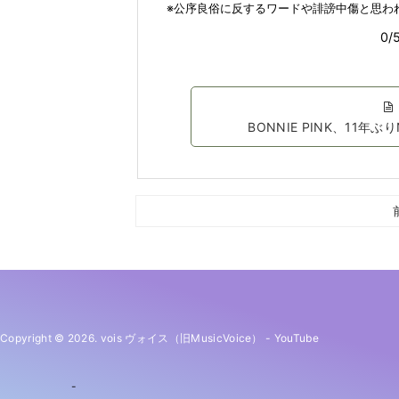
BONNIE PINK、11
Copyright © 2026. vois ヴォイス（旧MusicVoice）
-
YouTube
-