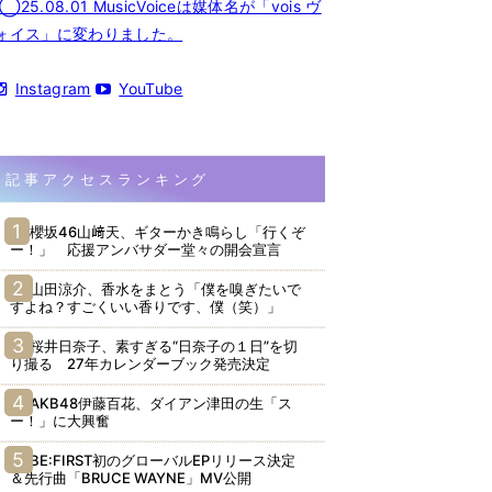
◯25.08.01 MusicVoiceは媒体名が「vois ヴ
ォイス」に変わりました。
Instagram
YouTube
記事アクセスランキング
櫻坂46山﨑天、ギターかき鳴らし「行くぞ
ー！」 応援アンバサダー堂々の開会宣言
山田涼介、香水をまとう「僕を嗅ぎたいで
すよね？すごくいい香りです、僕（笑）」
桜井日奈子、素すぎる“日奈子の１日”を切
り撮る 27年カレンダーブック発売決定
AKB48伊藤百花、ダイアン津田の生「ス
ー！」に大興奮
BE:FIRST初のグローバルEPリリース決定
＆先行曲「BRUCE WAYNE」MV公開