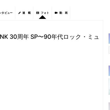
ンタビュー
連 載
フォト
動 画
E PINK 30周年 SP〜90年代ロック・ミュ