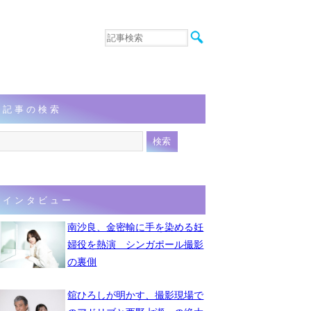
音楽
エンタメ
インタビュー
動画
記事の検索
連載
フォト
インタビュー
南沙良、金密輸に手を染める妊
婦役を熱演 シンガポール撮影
の裏側
舘ひろしが明かす、撮影現場で