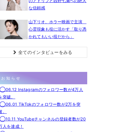
のアドリブと西野七瀬への絶大
な信頼感
山下リオ、ホラー映画で主演
心霊現象も役に活かす「取り憑
かれてもいい役だから」
全てのインタビューをみる
お知らせ
◯06.12 Instagramのフォロワー数が4万人
を突破。
◯06.01 TikTokのフォロワー数が2万を突
破。
◯10.11 YouTubeチャンネルの登録者数が20
万人を達成！