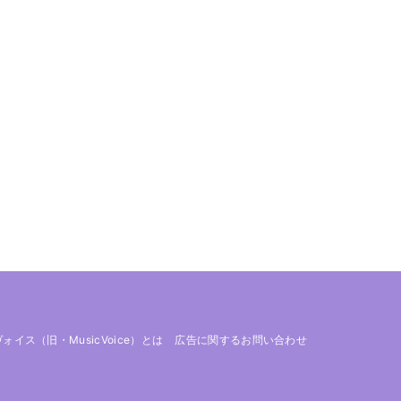
 ヴォイス（旧・MusicVoice）とは
広告に関するお問い合わせ