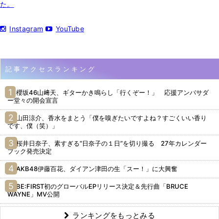
た。
Instagram
YouTube
記事アクセスランキング
櫻坂46山﨑天、ギターかき鳴らし「行くぞー！」 応援アンバサダ
ー堂々の開会宣言
山田涼介、香水をまとう「僕を嗅ぎたいですよね？すごくいい香り
です、僕（笑）」
桜井日奈子、素すぎる“日奈子の１日”を切り撮る 27年カレンダー
ブック発売決定
AKB48伊藤百花、ダイアン津田の生「スー！」に大興奮
BE:FIRST初のグローバルEPリリース決定＆先行曲「BRUCE
WAYNE」MV公開
ランキングをもっとみる