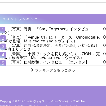
コメントランキング
0
【写真】写真・「Stay Together」インタビュー
1
（２）
0
【音楽】「Venue101」にリーダーズ、Omoinotake、
2
≠MEが登場｜MusicVoice（vois ヴォイス）
0
【写真】紅白出場者決定、会見に出席した初出場組
3
（写真１０／１０）
0
【音楽】「十勝でロックを切り拓ひらく～ZION～ 完
4
全版」放送決定｜MusicVoice（vois ヴォイス）
0
【写真】仁村紗和、インタビュー【エンタメ】
5
ランキングをもっとみる
Copyright © 2026. vois ヴォイス（旧MusicVoice）
-
YouTube