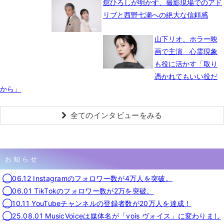
舘ひろしが明かす、撮影現場でのアド
リブと西野七瀬への絶大な信頼感
山下リオ、ホラー映
画で主演 心霊現象
も役に活かす「取り
憑かれてもいい役だ
から」
全てのインタビューをみる
お知らせ
◯06.12 Instagramのフォロワー数が4万人を突破。
◯06.01 TikTokのフォロワー数が2万を突破。
◯10.11 YouTubeチャンネルの登録者数が20万人を達成！
◯25.08.01 MusicVoiceは媒体名が「vois ヴォイス」に変わりまし