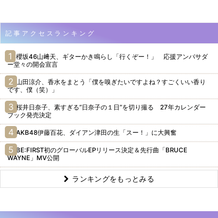
記事アクセスランキング
櫻坂46山﨑天、ギターかき鳴らし「行くぞー！」 応援アンバサダ
ー堂々の開会宣言
山田涼介、香水をまとう「僕を嗅ぎたいですよね？すごくいい香り
です、僕（笑）」
桜井日奈子、素すぎる“日奈子の１日”を切り撮る 27年カレンダー
ブック発売決定
AKB48伊藤百花、ダイアン津田の生「スー！」に大興奮
BE:FIRST初のグローバルEPリリース決定＆先行曲「BRUCE
WAYNE」MV公開
ランキングをもっとみる