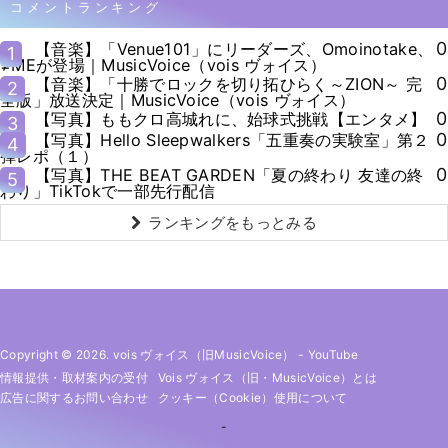
コメントランキング
0
【音楽】「Venue101」にリーダーズ、Omoinotake、
1
≠MEが登場｜MusicVoice（vois ヴォイス）
0
【音楽】「十勝でロックを切り拓ひらく～ZION～ 完
2
全版」放送決定｜MusicVoice（vois ヴォイス）
0
【写真】ももクロ高城れに、始球式挑戦【エンタメ】
3
0
【写真】Hello Sleepwalkers「五重奏の実験室」第２
4
弾レポ（１）
0
【写真】THE BEAT GARDEN「夏の終わり 友達の終
5
わり」TikTokで一部先行配信
ランキングをもっとみる
Copyright © 2026. vois ヴォイス（旧MusicVoice）
-
YouTube
情報提供・取材案内の受付
Vois ヴォイス（旧・MusicVoice）とは
広告に関するお問い合わせ
クッキー（cookie）使用について
-