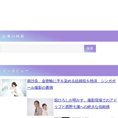
記事の検索
インタビュー
南沙良、金密輸に手を染める妊婦役を熱演 シンガポ
ール撮影の裏側
舘ひろしが明かす、撮影現場でのアド
リブと西野七瀬への絶大な信頼感