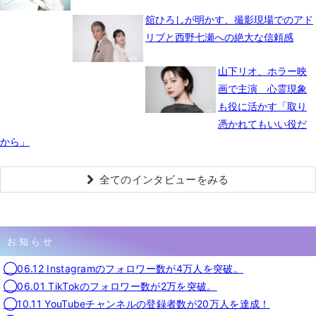
舘ひろしが明かす、撮影現場でのアド
リブと西野七瀬への絶大な信頼感
山下リオ、ホラー映
画で主演 心霊現象
も役に活かす「取り
憑かれてもいい役だ
から」
全てのインタビューをみる
お知らせ
◯06.12 Instagramのフォロワー数が4万人を突破。
◯06.01 TikTokのフォロワー数が2万を突破。
◯10.11 YouTubeチャンネルの登録者数が20万人を達成！