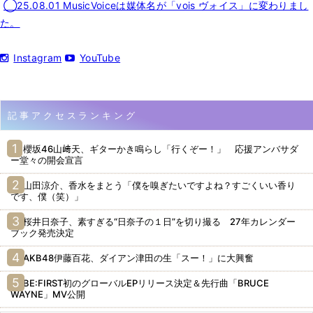
◯25.08.01 MusicVoiceは媒体名が「vois ヴォイス」に変わりまし
た。
Instagram
YouTube
記事アクセスランキング
櫻坂46山﨑天、ギターかき鳴らし「行くぞー！」 応援アンバサダ
ー堂々の開会宣言
山田涼介、香水をまとう「僕を嗅ぎたいですよね？すごくいい香り
です、僕（笑）」
桜井日奈子、素すぎる“日奈子の１日”を切り撮る 27年カレンダー
ブック発売決定
AKB48伊藤百花、ダイアン津田の生「スー！」に大興奮
BE:FIRST初のグローバルEPリリース決定＆先行曲「BRUCE
WAYNE」MV公開