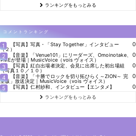
ランキングをもっとみる
コメントランキング
0
【写真】写真・「Stay Together」インタビュー
1
（２）
0
【音楽】「Venue101」にリーダーズ、Omoinotake、
2
≠MEが登場｜MusicVoice（vois ヴォイス）
0
【写真】紅白出場者決定、会見に出席した初出場組
3
（写真１０／１０）
0
【音楽】「十勝でロックを切り拓ひらく～ZION～ 完
4
全版」放送決定｜MusicVoice（vois ヴォイス）
0
【写真】仁村紗和、インタビュー【エンタメ】
5
ランキングをもっとみる