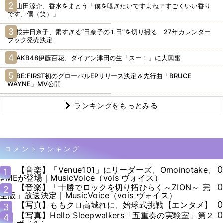
山田涼介、香水をまとう「僕を嗅ぎたいですよね？すごくいい香り
です、僕（笑）」
桜井日奈子、素すぎる“日奈子の１日”を切り撮る 27年カレンダー
ブック発売決定
AKB48伊藤百花、ダイアン津田の生「スー！」に大興奮
BE:FIRST初のグローバルEPリリース決定＆先行曲「BRUCE
WAYNE」MV公開
ランキングをもっとみる
コメントランキング
0
【音楽】「Venue101」にリーダーズ、Omoinotake、
1
≠MEが登場｜MusicVoice（vois ヴォイス）
0
【音楽】「十勝でロックを切り拓ひらく～ZION～ 完
2
全版」放送決定｜MusicVoice（vois ヴォイス）
0
【写真】ももクロ高城れに、始球式挑戦【エンタメ】
3
0
【写真】Hello Sleepwalkers「五重奏の実験室」第２
4
弾レポ（１）