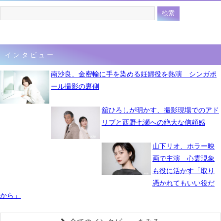
インタビュー
南沙良、金密輸に手を染める妊婦役を熱演 シンガポ
ール撮影の裏側
舘ひろしが明かす、撮影現場でのアド
リブと西野七瀬への絶大な信頼感
山下リオ、ホラー映
画で主演 心霊現象
も役に活かす「取り
憑かれてもいい役だ
から」