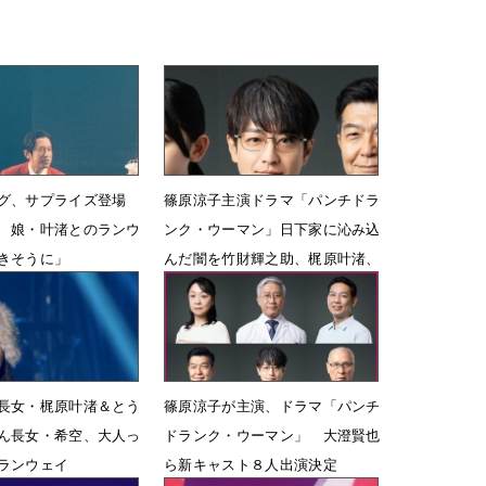
ング、サプライズ登場
篠原涼子主演ドラマ「パンチドラ
 娘・叶渚とのランウ
ンク・ウーマン」日下家に沁み込
きそうに」
んだ闇を竹財輝之助、梶原叶渚、
大澄賢也が熱演
19時13分
3月4日 07時00分
長女・梶原叶渚＆とう
篠原涼子が主演、ドラマ「パンチ
ん長女・希空、大人っ
ドランク・ウーマン」 大澄賢也
ランウェイ
ら新キャスト８人出演決定