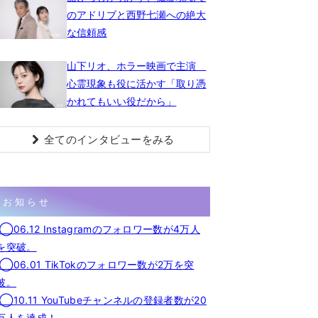
のアドリブと西野七瀬への絶大
な信頼感
山下リオ、ホラー映画で主演
心霊現象も役に活かす「取り憑
かれてもいい役だから」
全てのインタビューをみる
お知らせ
◯06.12 Instagramのフォロワー数が4万人
を突破。
◯06.01 TikTokのフォロワー数が2万を突
破。
◯10.11 YouTubeチャンネルの登録者数が20
万人を達成！