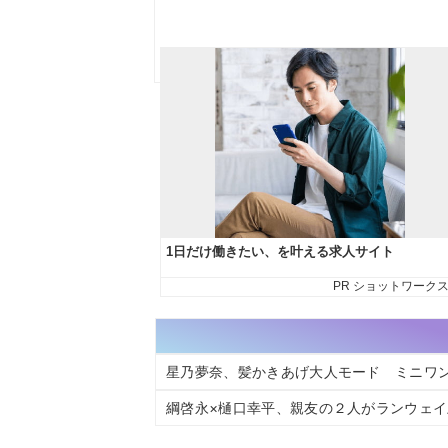
星乃夢奈、髪かきあげ大人モード ミニワ
綱啓永×樋口幸平、親友の２人がランウェ