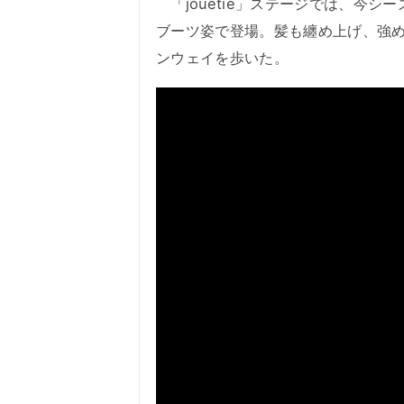
「jouetie」ステージでは、今
ブーツ姿で登場。髪も纏め上げ、強
ンウェイを歩いた。