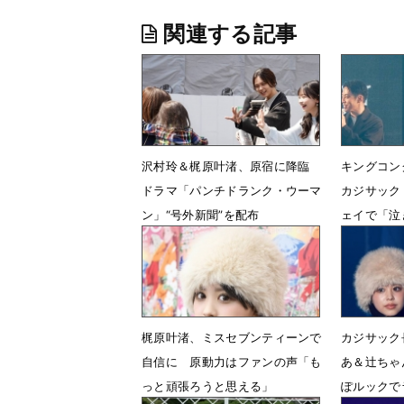
関連する記事
沢村玲＆梶原叶渚、原宿に降臨
キングコ
ドラマ「パンチドランク・ウーマ
カジサック
ン」“号外新聞”を配布
ェイで「泣
3月29日 19時43分
3月14日 
梶原叶渚、ミスセブンティーンで
カジサック
自信に 原動力はファンの声「も
あ＆辻ちゃ
っと頑張ろうと思える」
ぽルックで