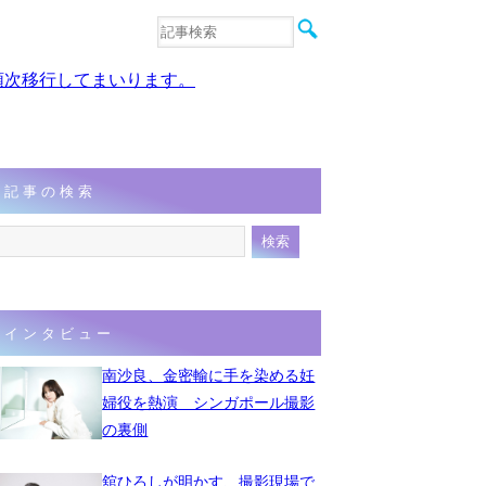
音楽
エンタメ
、順次移行してまいります。
インタビュー
動画
連載
フォト
記事の検索
インタビュー
南沙良、金密輸に手を染める妊
婦役を熱演 シンガポール撮影
の裏側
舘ひろしが明かす、撮影現場で