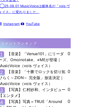
◯25.08.01 MusicVoiceは媒体名が「vois ヴ
ォイス」に変わりました。
Instagram
YouTube
コメントランキング
0
【音楽】「Venue101」にリーダ
1
ーズ、Omoinotake、≠MEが登場｜
MusicVoice（vois ヴォイス）
0
【音楽】「十勝でロックを切り拓
2
ひらく～ZION～ 完全版」放送決定｜
MusicVoice（vois ヴォイス）
0
【写真】仁村紗和、インタビュー
3
【エンタメ】
0
【写真】写真＝TRUE「Around
4