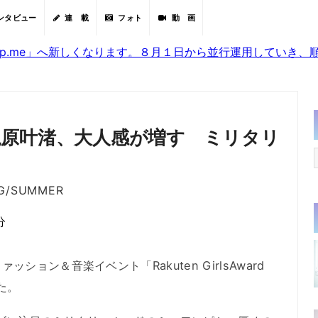
ンタビュー
連 載
フォト
動 画
sjp.me」へ新しくなります。８月１日から並行運用していき
梶原叶渚、大人感が増す ミリタリ
ING/SUMMER
分
ョン＆音楽イベント「Rakuten GirlsAward
した。