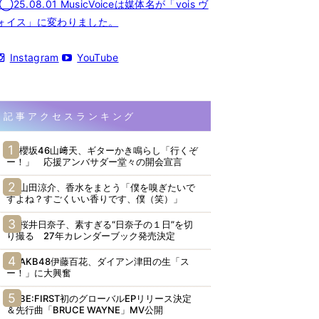
◯25.08.01 MusicVoiceは媒体名が「vois ヴ
ォイス」に変わりました。
Instagram
YouTube
記事アクセスランキング
櫻坂46山﨑天、ギターかき鳴らし「行くぞ
ー！」 応援アンバサダー堂々の開会宣言
山田涼介、香水をまとう「僕を嗅ぎたいで
すよね？すごくいい香りです、僕（笑）」
桜井日奈子、素すぎる“日奈子の１日”を切
り撮る 27年カレンダーブック発売決定
AKB48伊藤百花、ダイアン津田の生「ス
ー！」に大興奮
BE:FIRST初のグローバルEPリリース決定
＆先行曲「BRUCE WAYNE」MV公開