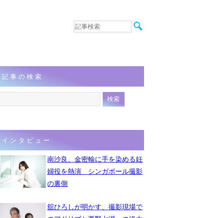
音楽
エンタメ
インタビュー
動画
記事の検索
連載
フォト
インタビュー
南沙良、金密輸に手を染める妊
婦役を熱演 シンガポール撮影
の裏側
舘ひろしが明かす、撮影現場で