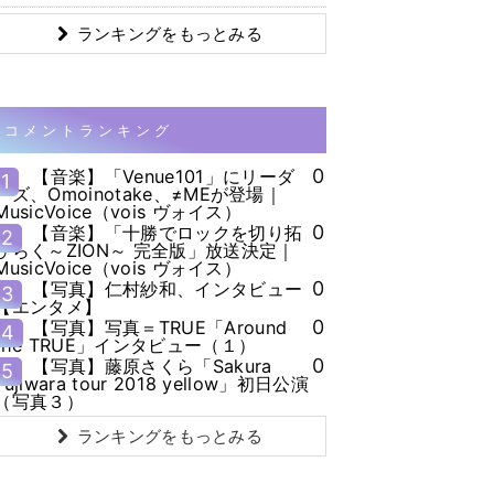
ランキングをもっとみる
コメントランキング
0
【音楽】「Venue101」にリーダ
1
ーズ、Omoinotake、≠MEが登場｜
MusicVoice（vois ヴォイス）
0
【音楽】「十勝でロックを切り拓
2
ひらく～ZION～ 完全版」放送決定｜
MusicVoice（vois ヴォイス）
0
【写真】仁村紗和、インタビュー
3
【エンタメ】
0
【写真】写真＝TRUE「Around
4
the TRUE」インタビュー（１）
0
【写真】藤原さくら「Sakura
5
Fujiwara tour 2018 yellow」初日公演
（写真３）
ランキングをもっとみる