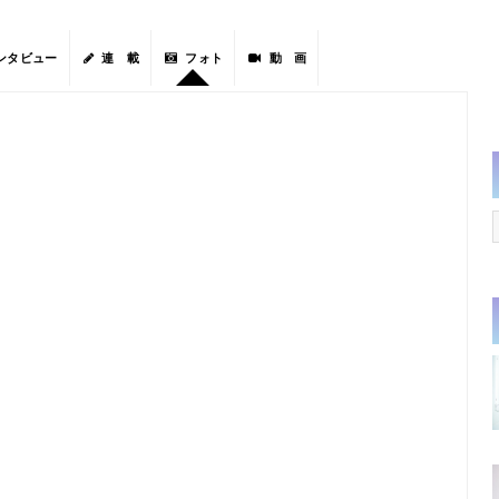
ンタビュー
連 載
フォト
動 画