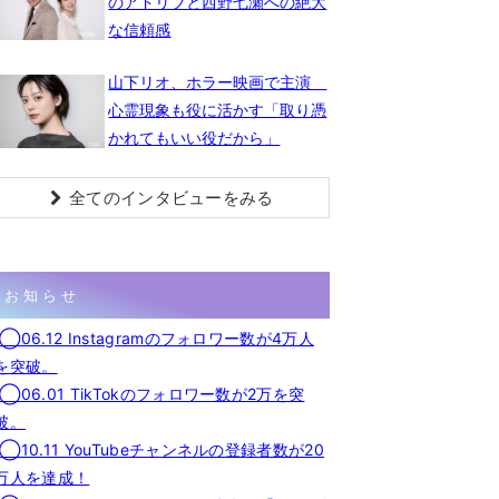
のアドリブと西野七瀬への絶大
な信頼感
山下リオ、ホラー映画で主演
心霊現象も役に活かす「取り憑
かれてもいい役だから」
全てのインタビューをみる
お知らせ
◯06.12 Instagramのフォロワー数が4万人
を突破。
◯06.01 TikTokのフォロワー数が2万を突
破。
◯10.11 YouTubeチャンネルの登録者数が20
万人を達成！