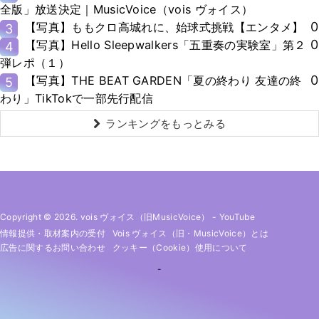
全版」放送決定｜MusicVoice（vois ヴォイス）
0
【写真】ももクロ高城れに、始球式挑戦【エンタメ】
3
0
【写真】Hello Sleepwalkers「五重奏の実験室」第２
4
弾レポ（１）
0
【写真】THE BEAT GARDEN「夏の終わり 友達の終
5
わり」TikTokで一部先行配信
ランキングをもっとみる
Copyright © 2026. vois ヴォイス（旧MusicVoice）
-
YouTube
情報提供・取材案内の受付
Vois ヴォイス（旧・MusicVoice）とは
広告に関するお問い合わせ
クッキー（cookie）使用について
-