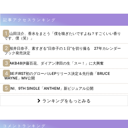
記事アクセスランキング
山田涼介、香水をまとう「僕を嗅ぎたいですよね？すごくいい香り
です、僕（笑）」
桜井日奈子、素すぎる“日奈子の１日”を切り撮る 27年カレンダー
ブック発売決定
AKB48伊藤百花、ダイアン津田の生「スー！」に大興奮
BE:FIRST初のグローバルEPリリース決定＆先行曲「BRUCE
WAYNE」MV公開
INI、9TH SINGLE「ANTHEM」新ビジュアル公開
ランキングをもっとみる
コメントランキング