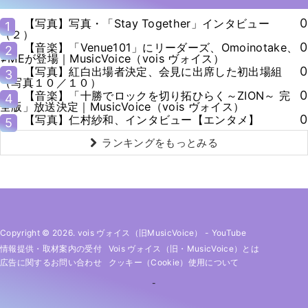
0
【写真】写真・「Stay Together」インタビュー
1
（２）
0
【音楽】「Venue101」にリーダーズ、Omoinotake、
2
≠MEが登場｜MusicVoice（vois ヴォイス）
0
【写真】紅白出場者決定、会見に出席した初出場組
3
（写真１０／１０）
0
【音楽】「十勝でロックを切り拓ひらく～ZION～ 完
4
全版」放送決定｜MusicVoice（vois ヴォイス）
0
【写真】仁村紗和、インタビュー【エンタメ】
5
ランキングをもっとみる
Copyright © 2026. vois ヴォイス（旧MusicVoice）
-
YouTube
情報提供・取材案内の受付
Vois ヴォイス（旧・MusicVoice）とは
広告に関するお問い合わせ
クッキー（cookie）使用について
-