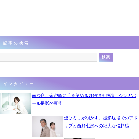
記事の検索
インタビュー
南沙良、金密輸に手を染める妊婦役を熱演 シンガポ
ール撮影の裏側
舘ひろしが明かす、撮影現場でのアド
リブと西野七瀬への絶大な信頼感