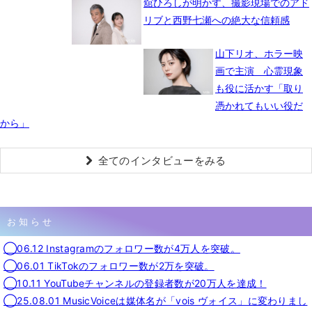
舘ひろしが明かす、撮影現場でのアド
リブと西野七瀬への絶大な信頼感
山下リオ、ホラー映
画で主演 心霊現象
も役に活かす「取り
憑かれてもいい役だ
から」
全てのインタビューをみる
お知らせ
◯06.12 Instagramのフォロワー数が4万人を突破。
◯06.01 TikTokのフォロワー数が2万を突破。
◯10.11 YouTubeチャンネルの登録者数が20万人を達成！
◯25.08.01 MusicVoiceは媒体名が「vois ヴォイス」に変わりまし