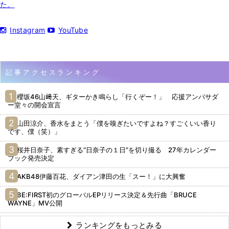
た。
Instagram
YouTube
記事アクセスランキング
櫻坂46山﨑天、ギターかき鳴らし「行くぞー！」 応援アンバサダ
ー堂々の開会宣言
山田涼介、香水をまとう「僕を嗅ぎたいですよね？すごくいい香り
です、僕（笑）」
桜井日奈子、素すぎる“日奈子の１日”を切り撮る 27年カレンダー
ブック発売決定
AKB48伊藤百花、ダイアン津田の生「スー！」に大興奮
BE:FIRST初のグローバルEPリリース決定＆先行曲「BRUCE
WAYNE」MV公開
ランキングをもっとみる