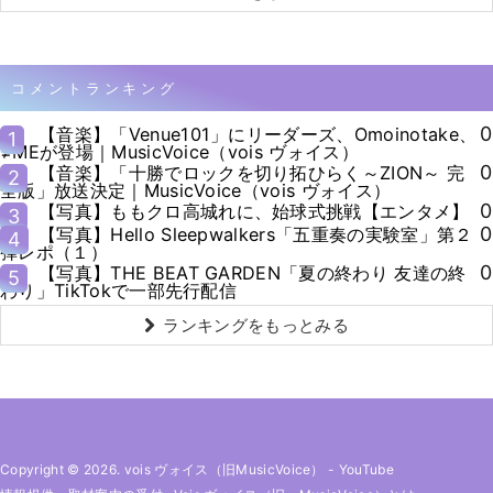
コメントランキング
0
【音楽】「Venue101」にリーダーズ、Omoinotake、
1
≠MEが登場｜MusicVoice（vois ヴォイス）
0
【音楽】「十勝でロックを切り拓ひらく～ZION～ 完
2
全版」放送決定｜MusicVoice（vois ヴォイス）
0
【写真】ももクロ高城れに、始球式挑戦【エンタメ】
3
0
【写真】Hello Sleepwalkers「五重奏の実験室」第２
4
弾レポ（１）
0
【写真】THE BEAT GARDEN「夏の終わり 友達の終
5
わり」TikTokで一部先行配信
ランキングをもっとみる
Copyright © 2026. vois ヴォイス（旧MusicVoice）
-
YouTube