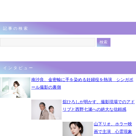
記事の検索
インタビュー
南沙良、金密輸に手を染める妊婦役を熱演 シンガポ
ール撮影の裏側
舘ひろしが明かす、撮影現場でのアド
リブと西野七瀬への絶大な信頼感
山下リオ、ホラー映
画で主演 心霊現象