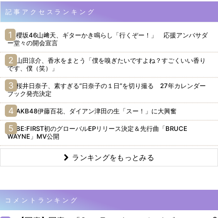
記事アクセスランキング
櫻坂46山﨑天、ギターかき鳴らし「行くぞー！」 応援アンバサダ
ー堂々の開会宣言
山田涼介、香水をまとう「僕を嗅ぎたいですよね？すごくいい香り
です、僕（笑）」
桜井日奈子、素すぎる“日奈子の１日”を切り撮る 27年カレンダー
ブック発売決定
AKB48伊藤百花、ダイアン津田の生「スー！」に大興奮
BE:FIRST初のグローバルEPリリース決定＆先行曲「BRUCE
WAYNE」MV公開
ランキングをもっとみる
コメントランキング