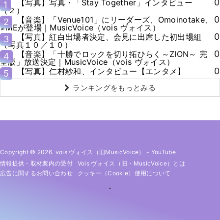
0
【写真】写真・「Stay Together」インタビュー
1
（２）
0
【音楽】「Venue101」にリーダーズ、Omoinotake、
2
≠MEが登場｜MusicVoice（vois ヴォイス）
0
【写真】紅白出場者決定、会見に出席した初出場組
3
（写真１０／１０）
0
【音楽】「十勝でロックを切り拓ひらく～ZION～ 完
4
全版」放送決定｜MusicVoice（vois ヴォイス）
0
【写真】仁村紗和、インタビュー【エンタメ】
5
ランキングをもっとみる
Copyright © 2026. vois ヴォイス（旧MusicVoice）
-
YouTube
情報提供・取材案内の受付
Vois ヴォイス（旧・MusicVoice）とは
広告に関するお問い合わせ
クッキー（cookie）使用について
-