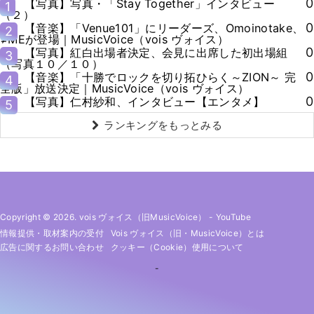
0
【写真】写真・「Stay Together」インタビュー
1
（２）
0
【音楽】「Venue101」にリーダーズ、Omoinotake、
2
≠MEが登場｜MusicVoice（vois ヴォイス）
0
【写真】紅白出場者決定、会見に出席した初出場組
3
（写真１０／１０）
0
【音楽】「十勝でロックを切り拓ひらく～ZION～ 完
4
全版」放送決定｜MusicVoice（vois ヴォイス）
0
【写真】仁村紗和、インタビュー【エンタメ】
5
ランキングをもっとみる
Copyright © 2026. vois ヴォイス（旧MusicVoice）
-
YouTube
情報提供・取材案内の受付
Vois ヴォイス（旧・MusicVoice）とは
広告に関するお問い合わせ
クッキー（cookie）使用について
-