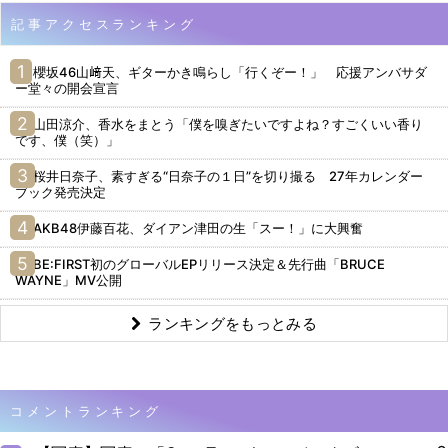
記事アクセスランキング
櫻坂46山﨑天、ギターかき鳴らし「行くぞー！」 応援アンバサダ
ー堂々の開会宣言
山田涼介、香水をまとう「僕を嗅ぎたいですよね？すごくいい香り
です、僕（笑）」
桜井日奈子、素すぎる“日奈子の１日”を切り撮る 27年カレンダー
ブック発売決定
AKB48伊藤百花、ダイアン津田の生「スー！」に大興奮
BE:FIRST初のグローバルEPリリース決定＆先行曲「BRUCE
WAYNE」MV公開
ランキングをもっとみる
コメントランキング