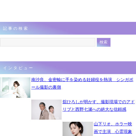
記事の検索
インタビュー
南沙良、金密輸に手を染める妊婦役を熱演 シンガポ
ール撮影の裏側
舘ひろしが明かす、撮影現場でのアド
リブと西野七瀬への絶大な信頼感
山下リオ、ホラー映
画で主演 心霊現象