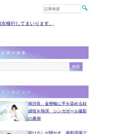
音楽
エンタメ
、順次移行してまいります。
インタビュー
動画
連載
フォト
記事の検索
インタビュー
南沙良、金密輸に手を染める妊
婦役を熱演 シンガポール撮影
の裏側
舘ひろしが明かす、撮影現場で