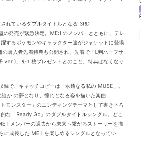
れているダブルタイトルとなる 3RD
メ盤の発売が緊急決定。ME:I のメンバーとともに、テレ
活躍するポケモンやキャラクター達がジャケットに登場
盤の購入者先着特典も公開され、先着で「L判ハーフサ
 ver.)」を１枚プレゼントとのこと。特典はなくなり
4曲収録で、キャッチコピーは「永遠なる私の MUSE」。
たに誰か の夢となり、憧れとなる姿を描いた楽曲
ットモンスター」のエンディングテーマとして書き下ろ
な「Ready Go」のダブルタイトルシングル。どこ
E:I メンバーの過去から未来へ繋がるストーリーを描
に成⻑した ME:I を楽しめるシングルとなってい