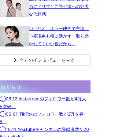
のアドリブと西野七瀬への絶大
な信頼感
山下リオ、ホラー映画で主演
心霊現象も役に活かす「取り憑
かれてもいい役だから」
全てのインタビューをみる
お知らせ
◯06.12 Instagramのフォロワー数が4万人
を突破。
◯06.01 TikTokのフォロワー数が2万を突
破。
◯10.11 YouTubeチャンネルの登録者数が20
万人を達成！