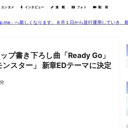
エンタメ
インタビュー
連 載
フォト
動 画
sjp.me」へ新しくなります。８月１日から並行運用していき
ップ書き下ろし曲「Ready Go」
モンスター」 新章EDテーマに決定
9分