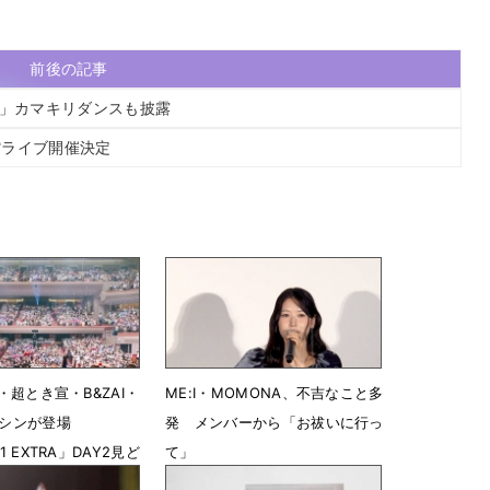
前後の記事
張」カマキリダンスも披露
道館ライブ開催決定
H・超とき宣・B&ZAI・
ME:I・MOMONA、不吉なこと多
ガシンが登場
発 メンバーから「お祓いに行っ
01 EXTRA」DAY2見ど
て」
7月10日 08時20分