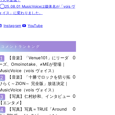
◯25.08.01 MusicVoiceは媒体名が「vois ヴ
ォイス」に変わりました。
Instagram
YouTube
コメントランキング
0
【音楽】「Venue101」にリーダ
1
ーズ、Omoinotake、≠MEが登場｜
MusicVoice（vois ヴォイス）
0
【音楽】「十勝でロックを切り拓
2
ひらく～ZION～ 完全版」放送決定｜
MusicVoice（vois ヴォイス）
0
【写真】仁村紗和、インタビュー
3
【エンタメ】
0
【写真】写真＝TRUE「Around
4