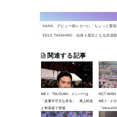
HANA、デビュー前レカペに「ちょっと緊
EXILE TAKAHIRO、自身３度目となる武
関連する記事
ME:I・TSUZUMI、メンバーは
NCT WIS
「必要不可欠な存在」 尾上松也
ME:I・メ
と和装姿で登場
「Venue1
ころ紹介
7月21日 17時37分