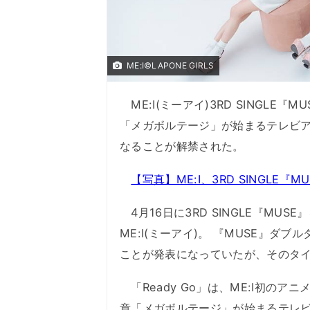
ME:I©LAPONE GIRLS
ME:I(ミーアイ)3RD SINGLE『
「メガボルテージ」が始まるテレビ
なることが解禁された。
【写真】ME:I、3RD SINGLE『
4月16日に3RD SINGLE『MU
ME:I(ミーアイ)。 『MUSE』ダブ
ことが発表になっていたが、そのタ
「Ready Go」は、ME:I初の
章「メガボルテージ」が始まるテレ