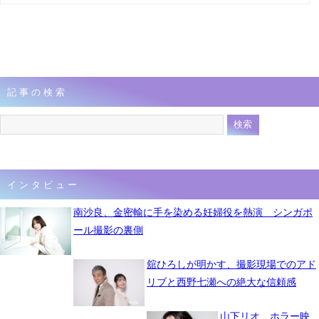
記事の検索
インタビュー
南沙良、金密輸に手を染める妊婦役を熱演 シンガポ
ール撮影の裏側
舘ひろしが明かす、撮影現場でのアド
リブと西野七瀬への絶大な信頼感
山下リオ、ホラー映