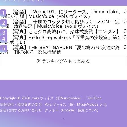
0
【音楽】「Venue101」にリーダーズ、Omoinotake、
1
≠MEが登場｜MusicVoice（vois ヴォイス）
0
【音楽】「十勝でロックを切り拓ひらく～ZION～ 完
2
全版」放送決定｜MusicVoice（vois ヴォイス）
0
【写真】ももクロ高城れに、始球式挑戦【エンタメ】
3
0
【写真】Hello Sleepwalkers「五重奏の実験室」第２
4
弾レポ（１）
0
【写真】THE BEAT GARDEN「夏の終わり 友達の終
5
わり」TikTokで一部先行配信
ランキングをもっとみる
Copyright © 2026. vois ヴォイス（旧MusicVoice）
-
YouTube
情報提供・取材案内の受付
Vois ヴォイス（旧・MusicVoice）とは
広告に関するお問い合わせ
クッキー（cookie）使用について
-