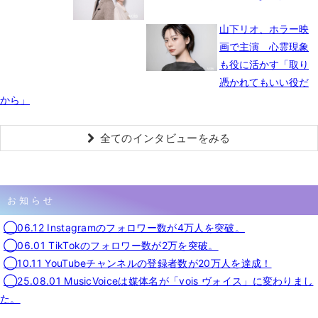
山下リオ、ホラー映
画で主演 心霊現象
も役に活かす「取り
憑かれてもいい役だ
から」
全てのインタビューをみる
お知らせ
◯06.12 Instagramのフォロワー数が4万人を突破。
◯06.01 TikTokのフォロワー数が2万を突破。
◯10.11 YouTubeチャンネルの登録者数が20万人を達成！
◯25.08.01 MusicVoiceは媒体名が「vois ヴォイス」に変わりまし
た。