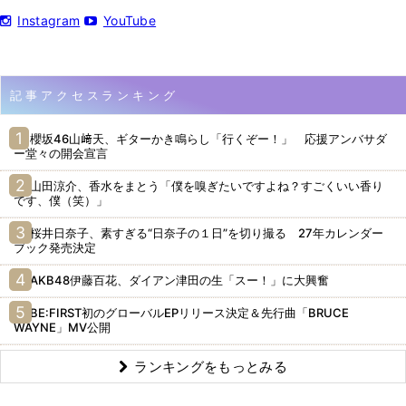
Instagram
YouTube
記事アクセスランキング
櫻坂46山﨑天、ギターかき鳴らし「行くぞー！」 応援アンバサダ
ー堂々の開会宣言
山田涼介、香水をまとう「僕を嗅ぎたいですよね？すごくいい香り
です、僕（笑）」
桜井日奈子、素すぎる“日奈子の１日”を切り撮る 27年カレンダー
ブック発売決定
AKB48伊藤百花、ダイアン津田の生「スー！」に大興奮
BE:FIRST初のグローバルEPリリース決定＆先行曲「BRUCE
WAYNE」MV公開
ランキングをもっとみる