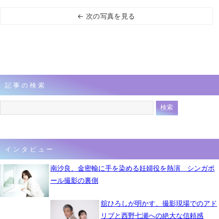
← 次の写真を見る
記事の検索
インタビュー
南沙良、金密輸に手を染める妊婦役を熱演 シンガポ
ール撮影の裏側
舘ひろしが明かす、撮影現場でのアド
リブと西野七瀬への絶大な信頼感