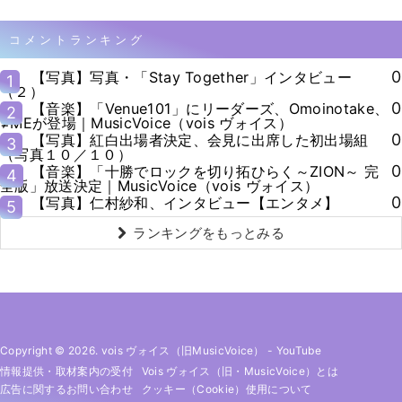
コメントランキング
0
【写真】写真・「Stay Together」インタビュー
1
（２）
0
【音楽】「Venue101」にリーダーズ、Omoinotake、
2
≠MEが登場｜MusicVoice（vois ヴォイス）
0
【写真】紅白出場者決定、会見に出席した初出場組
3
（写真１０／１０）
0
【音楽】「十勝でロックを切り拓ひらく～ZION～ 完
4
全版」放送決定｜MusicVoice（vois ヴォイス）
0
【写真】仁村紗和、インタビュー【エンタメ】
5
ランキングをもっとみる
Copyright © 2026. vois ヴォイス（旧MusicVoice）
-
YouTube
情報提供・取材案内の受付
Vois ヴォイス（旧・MusicVoice）とは
広告に関するお問い合わせ
クッキー（cookie）使用について