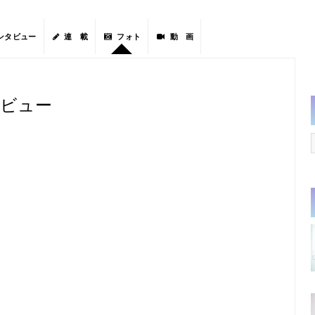
ンタビュー
連 載
フォト
動 画
ンタビュー