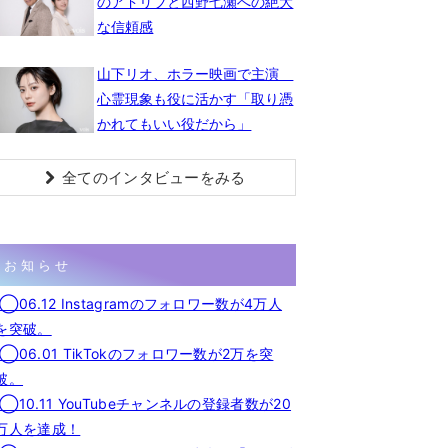
のアドリブと西野七瀬への絶大
な信頼感
山下リオ、ホラー映画で主演
心霊現象も役に活かす「取り憑
かれてもいい役だから」
全てのインタビューをみる
お知らせ
◯06.12 Instagramのフォロワー数が4万人
を突破。
◯06.01 TikTokのフォロワー数が2万を突
破。
◯10.11 YouTubeチャンネルの登録者数が20
万人を達成！