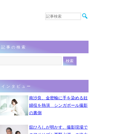
音楽
エンタメ
インタビュー
動画
記事の検索
連載
フォト
インタビュー
南沙良、金密輸に手を染める妊
婦役を熱演 シンガポール撮影
の裏側
舘ひろしが明かす、撮影現場で