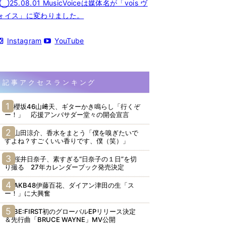
◯25.08.01 MusicVoiceは媒体名が「vois ヴ
ォイス」に変わりました。
Instagram
YouTube
記事アクセスランキング
櫻坂46山﨑天、ギターかき鳴らし「行くぞ
ー！」 応援アンバサダー堂々の開会宣言
山田涼介、香水をまとう「僕を嗅ぎたいで
すよね？すごくいい香りです、僕（笑）」
桜井日奈子、素すぎる“日奈子の１日”を切
り撮る 27年カレンダーブック発売決定
AKB48伊藤百花、ダイアン津田の生「ス
ー！」に大興奮
BE:FIRST初のグローバルEPリリース決定
＆先行曲「BRUCE WAYNE」MV公開