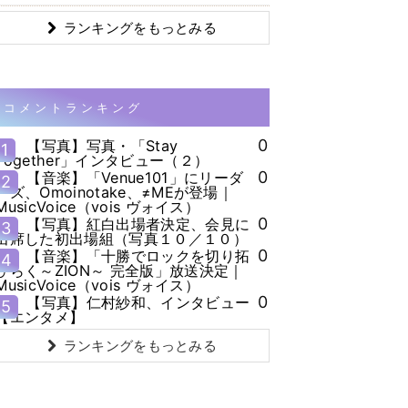
ランキングをもっとみる
コメントランキング
0
【写真】写真・「Stay
1
Together」インタビュー（２）
0
【音楽】「Venue101」にリーダ
2
ーズ、Omoinotake、≠MEが登場｜
MusicVoice（vois ヴォイス）
0
【写真】紅白出場者決定、会見に
3
出席した初出場組（写真１０／１０）
0
【音楽】「十勝でロックを切り拓
4
ひらく～ZION～ 完全版」放送決定｜
MusicVoice（vois ヴォイス）
0
【写真】仁村紗和、インタビュー
5
【エンタメ】
ランキングをもっとみる