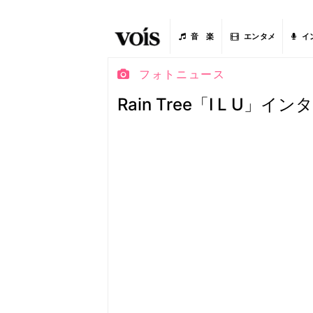
音 楽
エンタメ
イ
フォトニュース
Rain Tree「I L U」イ