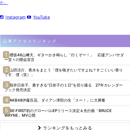
た。
Instagram
YouTube
記事アクセスランキング
櫻坂46山﨑天、ギターかき鳴らし「行くぞー！」 応援アンバサダ
ー堂々の開会宣言
山田涼介、香水をまとう「僕を嗅ぎたいですよね？すごくいい香り
です、僕（笑）」
桜井日奈子、素すぎる“日奈子の１日”を切り撮る 27年カレンダー
ブック発売決定
AKB48伊藤百花、ダイアン津田の生「スー！」に大興奮
BE:FIRST初のグローバルEPリリース決定＆先行曲「BRUCE
WAYNE」MV公開
ランキングをもっとみる