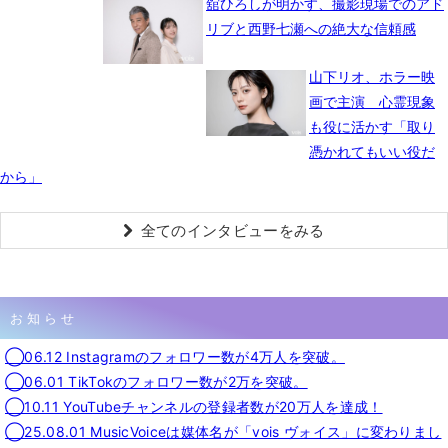
舘ひろしが明かす、撮影現場でのアド
リブと西野七瀬への絶大な信頼感
山下リオ、ホラー映
画で主演 心霊現象
も役に活かす「取り
憑かれてもいい役だ
から」
全てのインタビューをみる
お知らせ
◯06.12 Instagramのフォロワー数が4万人を突破。
◯06.01 TikTokのフォロワー数が2万を突破。
◯10.11 YouTubeチャンネルの登録者数が20万人を達成！
◯25.08.01 MusicVoiceは媒体名が「vois ヴォイス」に変わりまし