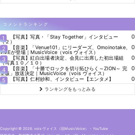
コメントランキング
0
【写真】写真・「Stay Together」インタビュー
1
（２）
0
【音楽】「Venue101」にリーダーズ、Omoinotake、
2
≠MEが登場｜MusicVoice（vois ヴォイス）
0
【写真】紅白出場者決定、会見に出席した初出場組
3
（写真１０／１０）
0
【音楽】「十勝でロックを切り拓ひらく～ZION～ 完
4
全版」放送決定｜MusicVoice（vois ヴォイス）
0
【写真】仁村紗和、インタビュー【エンタメ】
5
ランキングをもっとみる
Copyright © 2026. vois ヴォイス（旧MusicVoice）
-
YouTube