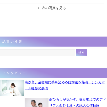
← 次の写真を見る
記事の検索
インタビュー
南沙良、金密輸に手を染める妊婦役を熱演 シンガポ
ール撮影の裏側
舘ひろしが明かす、撮影現場でのアド
リブと西野七瀬への絶大な信頼感