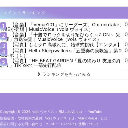
コメントランキング
0
【音楽】「Venue101」にリーダーズ、Omoinotake、
1
≠MEが登場｜MusicVoice（vois ヴォイス）
0
【音楽】「十勝でロックを切り拓ひらく～ZION～ 完
2
全版」放送決定｜MusicVoice（vois ヴォイス）
0
【写真】ももクロ高城れに、始球式挑戦【エンタメ】
3
0
【写真】Hello Sleepwalkers「五重奏の実験室」第２
4
弾レポ（１）
0
【写真】THE BEAT GARDEN「夏の終わり 友達の終
5
わり」TikTokで一部先行配信
ランキングをもっとみる
Copyright © 2026. vois ヴォイス（旧MusicVoice）
-
YouTube
情報提供・取材案内の受付
Vois ヴォイス（旧・MusicVoice）とは
広告に関するお問い合わせ
クッキー（cookie）使用について