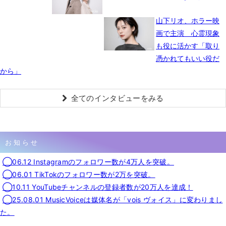
山下リオ、ホラー映
画で主演 心霊現象
も役に活かす「取り
憑かれてもいい役だ
から」
全てのインタビューをみる
お知らせ
◯06.12 Instagramのフォロワー数が4万人を突破。
◯06.01 TikTokのフォロワー数が2万を突破。
◯10.11 YouTubeチャンネルの登録者数が20万人を達成！
◯25.08.01 MusicVoiceは媒体名が「vois ヴォイス」に変わりまし
た。