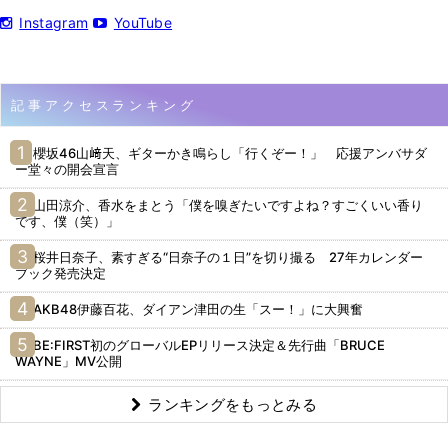
Instagram
YouTube
記事アクセスランキング
櫻坂46山﨑天、ギターかき鳴らし「行くぞー！」 応援アンバサダ
ー堂々の開会宣言
山田涼介、香水をまとう「僕を嗅ぎたいですよね？すごくいい香り
です、僕（笑）」
桜井日奈子、素すぎる“日奈子の１日”を切り撮る 27年カレンダー
ブック発売決定
AKB48伊藤百花、ダイアン津田の生「スー！」に大興奮
BE:FIRST初のグローバルEPリリース決定＆先行曲「BRUCE
WAYNE」MV公開
ランキングをもっとみる