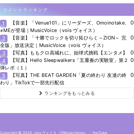
コメントランキング
0
【音楽】「Venue101」にリーダーズ、Omoinotake、
1
≠MEが登場｜MusicVoice（vois ヴォイス）
0
【音楽】「十勝でロックを切り拓ひらく～ZION～ 完
2
全版」放送決定｜MusicVoice（vois ヴォイス）
0
【写真】ももクロ高城れに、始球式挑戦【エンタメ】
3
0
【写真】Hello Sleepwalkers「五重奏の実験室」第２
4
弾レポ（１）
0
【写真】THE BEAT GARDEN「夏の終わり 友達の終
5
わり」TikTokで一部先行配信
ランキングをもっとみる
Copyright © 2026. vois ヴォイス（旧MusicVoice）
-
YouTube