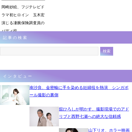
岡崎紗絵、フジテレビド
ラマ初ヒロイン 玉木宏
演じる凄腕保険調査員の
バディ役
記事の検索
11月18日 07時00分
インタビュー
南沙良、金密輸に手を染める妊婦役を熱演 シンガポ
ール撮影の裏側
舘ひろしが明かす、撮影現場でのアド
リブと西野七瀬への絶大な信頼感
山下リオ、ホラー映画