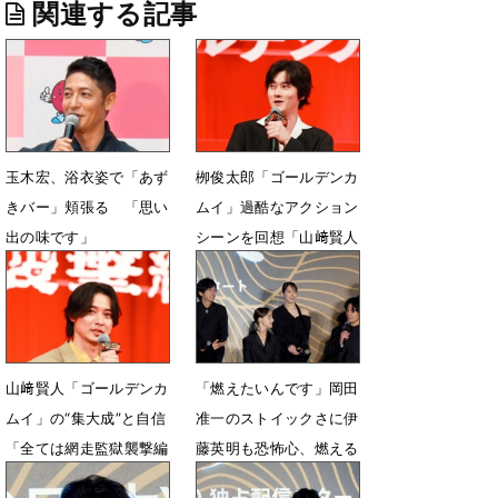
関連する記事
玉木宏、浴衣姿で「あず
栁俊太郎「ゴールデンカ
きバー」頬張る 「思い
ムイ」過酷なアクション
出の味です」
シーンを回想「山﨑賢人
でありがたかった」
6月28日 07時50分
2月25日 21時26分
山﨑賢人「ゴールデンカ
「燃えたいんです」岡田
ムイ」の“集大成”と自信
准一のストイックさに伊
「全ては網走監獄襲撃編
藤英明も恐怖心、燃える
のためにあった」
斬り合いの舞台裏