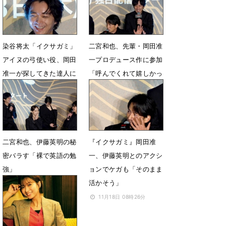
2月25日 20時15分
11月19日 09時26分
染谷将太「イクサガミ」
二宮和也、先輩・岡田准
アイヌの弓使い役、岡田
一プロデュース作に参加
准一が探してきた達人に
「呼んでくれて嬉しかっ
教わる
た」
11月19日 08時54分
11月18日 10時21分
二宮和也、伊藤英明の秘
『イクサガミ』岡田准
密バラす「裸で英語の勉
一、伊藤英明とのアクシ
強」
ョンでケガも「そのまま
活かそう」
11月18日 08時54分
11月18日 08時26分