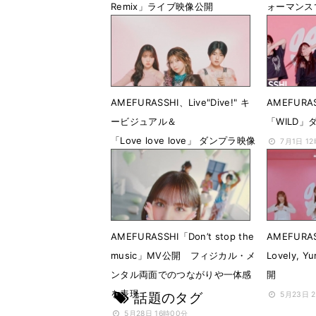
Remix」ライブ映像公開
ォーマンス
8月28日 21時01分
8月22日 
AMEFURASSHI、Live"Dive!" キ
AMEFURA
ービジュアル＆
「WILD
「Love love love」 ダンプラ映像
7月1日 1
公開
7月30日 20時58分
AMEFURASSHI「Don’t stop the
AMEFURAS
music」MV公開 フィジカル・メ
Lovely,
ンタル両面でのつながりや一体感
開
を表現
話題のタグ
5月23日 
5月28日 16時00分