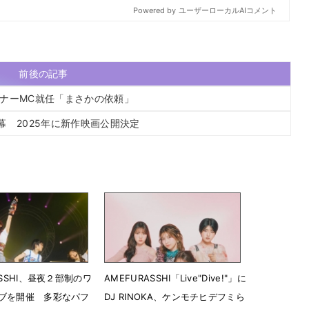
前後の記事
ーナーMC就任「まさかの依頼」
に幕 2025年に新作映画公開決定
ASSHI、昼夜２部制のワ
AMEFURASSHI「Live"Dive!"」に
ブを開催 多彩なパフ
DJ RINOKA、ケンモチヒデフミら