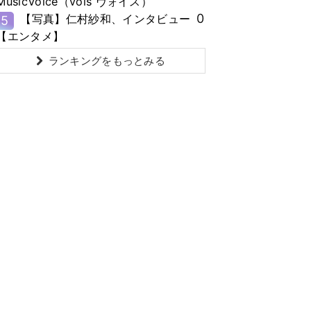
MusicVoice（vois ヴォイス）
0
【写真】仁村紗和、インタビュー
5
【エンタメ】
ランキングをもっとみる