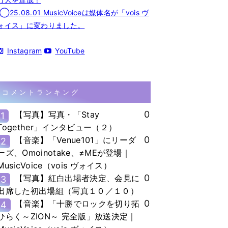
◯25.08.01 MusicVoiceは媒体名が「vois ヴ
ォイス」に変わりました。
Instagram
YouTube
コメントランキング
0
【写真】写真・「Stay
1
Together」インタビュー（２）
0
【音楽】「Venue101」にリーダ
2
ーズ、Omoinotake、≠MEが登場｜
MusicVoice（vois ヴォイス）
0
【写真】紅白出場者決定、会見に
3
出席した初出場組（写真１０／１０）
0
【音楽】「十勝でロックを切り拓
4
ひらく～ZION～ 完全版」放送決定｜