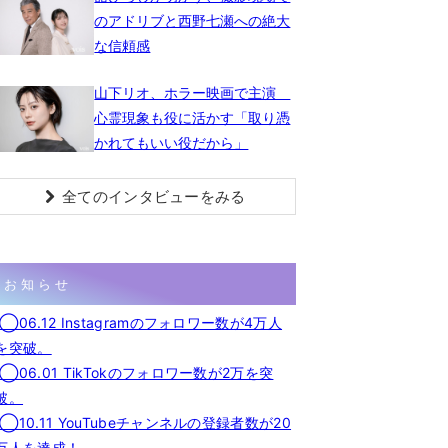
のアドリブと西野七瀬への絶大
な信頼感
山下リオ、ホラー映画で主演
心霊現象も役に活かす「取り憑
かれてもいい役だから」
全てのインタビューをみる
お知らせ
◯06.12 Instagramのフォロワー数が4万人
を突破。
◯06.01 TikTokのフォロワー数が2万を突
破。
◯10.11 YouTubeチャンネルの登録者数が20
万人を達成！