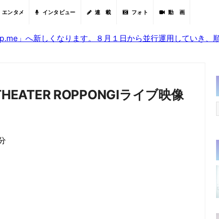
エンタメ
インタビュー
連 載
フォト
動 画
sjp.me」へ新しくなります。８月１日から並行運用していき
 THEATER ROPPONGIライブ映像
0分