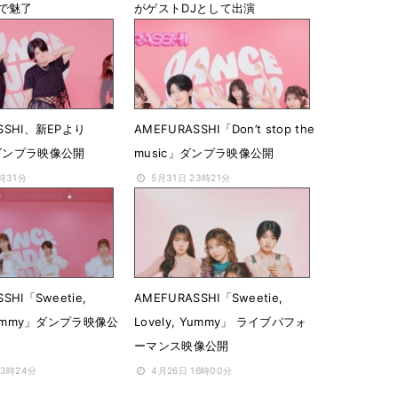
で魅了
がゲストDJとして出演
15時41分
8月7日 22時59分
SSHI、新EPより
AMEFURASSHI「Don’t stop the
」ダンプラ映像公開
music」ダンプラ映像公開
2時31分
5月31日 23時21分
SHI「Sweetie,
AMEFURASSHI「Sweetie,
 Yummy」ダンプラ映像公
Lovely, Yummy」 ライブパフォ
ーマンス映像公開
23時24分
4月26日 16時00分