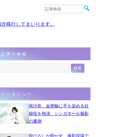
音楽
エンタメ
、順次移行してまいります。
インタビュー
動画
連載
フォト
記事の検索
インタビュー
南沙良、金密輸に手を染める妊
婦役を熱演 シンガポール撮影
の裏側
舘ひろしが明かす、撮影現場で