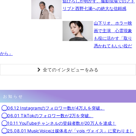
舘ひろしが明かす、撮影現場でのアド
リブと西野七瀬への絶大な信頼感
山下リオ、ホラー映
画で主演 心霊現象
も役に活かす「取り
憑かれてもいい役だ
から」
全てのインタビューをみる
お知らせ
◯06.12 Instagramのフォロワー数が4万人を突破。
◯06.01 TikTokのフォロワー数が2万を突破。
◯10.11 YouTubeチャンネルの登録者数が20万人を達成！
◯25.08.01 MusicVoiceは媒体名が「vois ヴォイス」に変わりまし