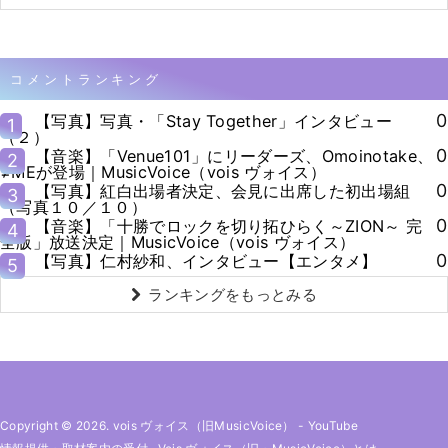
コメントランキング
0
【写真】写真・「Stay Together」インタビュー
1
（２）
0
【音楽】「Venue101」にリーダーズ、Omoinotake、
2
≠MEが登場｜MusicVoice（vois ヴォイス）
0
【写真】紅白出場者決定、会見に出席した初出場組
3
（写真１０／１０）
0
【音楽】「十勝でロックを切り拓ひらく～ZION～ 完
4
全版」放送決定｜MusicVoice（vois ヴォイス）
0
【写真】仁村紗和、インタビュー【エンタメ】
5
ランキングをもっとみる
Copyright © 2026. vois ヴォイス（旧MusicVoice）
-
YouTube