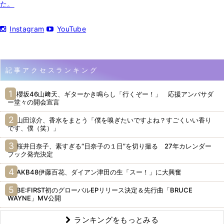
た。
Instagram
YouTube
記事アクセスランキング
櫻坂46山﨑天、ギターかき鳴らし「行くぞー！」 応援アンバサダ
ー堂々の開会宣言
山田涼介、香水をまとう「僕を嗅ぎたいですよね？すごくいい香り
です、僕（笑）」
桜井日奈子、素すぎる“日奈子の１日”を切り撮る 27年カレンダー
ブック発売決定
AKB48伊藤百花、ダイアン津田の生「スー！」に大興奮
BE:FIRST初のグローバルEPリリース決定＆先行曲「BRUCE
WAYNE」MV公開
ランキングをもっとみる