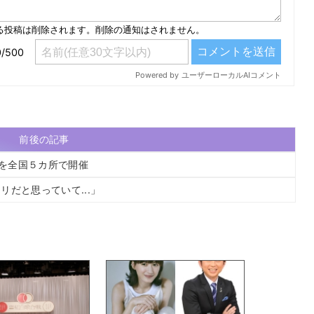
前後の記事
REを全国５カ所で開催
だと思っていて...」