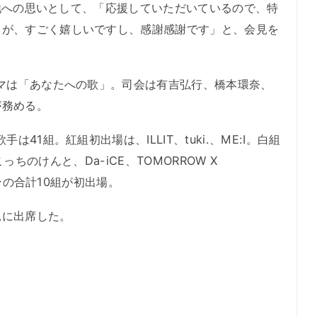
身地への思いとして、「応援していただいているので、特
とが、すごく嬉しいですし、感謝感謝です」と、会見を
マは「あなたへの歌」。司会は有吉弘行、橋本環奈、
が務める。
41組。紅組初出場は、ILLIT、tuki.、ME:I。白組
s、こっちのけんと、Da-iCE、TOMORROW X
オンの合計10組が初出場。
に出席した。