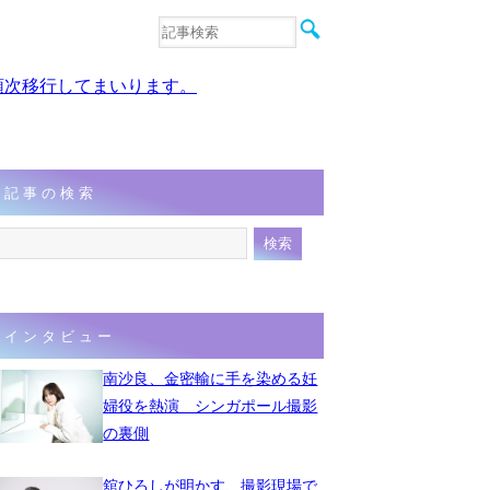
音楽
エンタメ
、順次移行してまいります。
インタビュー
動画
連載
フォト
記事の検索
インタビュー
南沙良、金密輸に手を染める妊
婦役を熱演 シンガポール撮影
の裏側
舘ひろしが明かす、撮影現場で