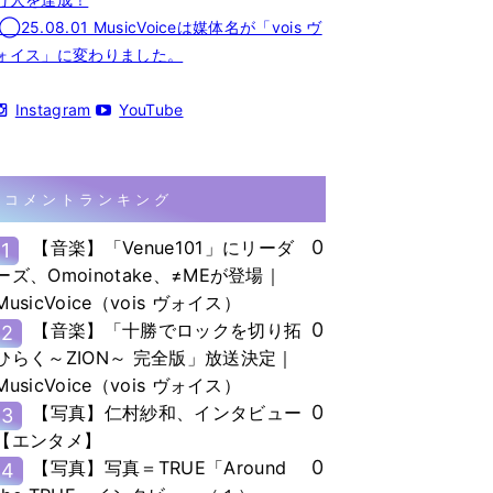
◯25.08.01 MusicVoiceは媒体名が「vois ヴ
ォイス」に変わりました。
Instagram
YouTube
コメントランキング
0
【音楽】「Venue101」にリーダ
1
ーズ、Omoinotake、≠MEが登場｜
MusicVoice（vois ヴォイス）
0
【音楽】「十勝でロックを切り拓
2
ひらく～ZION～ 完全版」放送決定｜
MusicVoice（vois ヴォイス）
0
【写真】仁村紗和、インタビュー
3
【エンタメ】
0
【写真】写真＝TRUE「Around
4