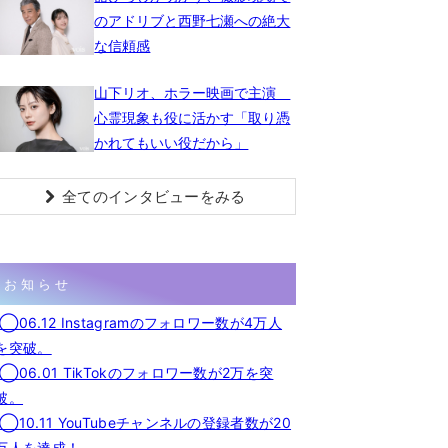
のアドリブと西野七瀬への絶大
な信頼感
山下リオ、ホラー映画で主演
心霊現象も役に活かす「取り憑
かれてもいい役だから」
全てのインタビューをみる
お知らせ
◯06.12 Instagramのフォロワー数が4万人
を突破。
◯06.01 TikTokのフォロワー数が2万を突
破。
◯10.11 YouTubeチャンネルの登録者数が20
万人を達成！