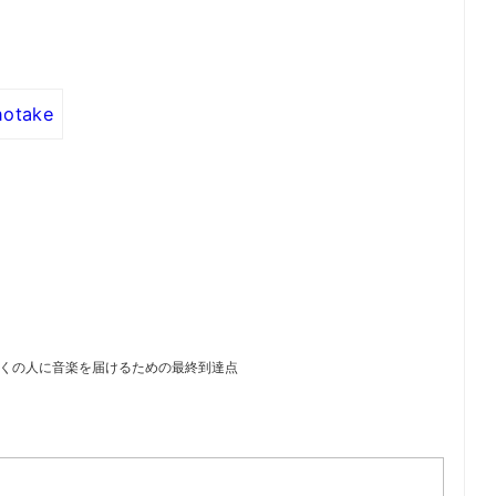
notake
場 多くの人に音楽を届けるための最終到達点
）