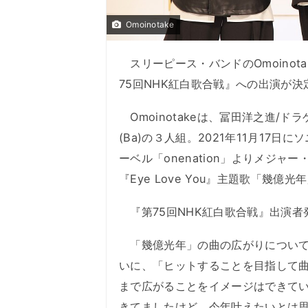
Omoinotake
スリーピース・バンドのOmoinota
75回NHK紅白歌合戦』への出演が
Omoinotakeは、冨田洋之進/ドラゲ
(Ba)の３人組。2021年11月17
ーベル「onenation」よりメジャ
『Eye Love You』主題歌「幾
『第75回NHK紅白歌合戦』出演者発表
「幾億光年」の曲の広がりについて
いに、「ヒットすることを目指して
まで広がることをイメージはできて
きてましたけど、今年叶えたいとは