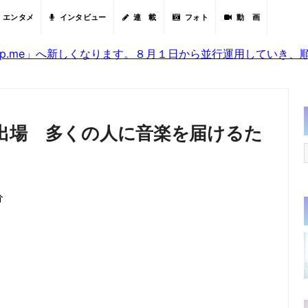
エンタメ
インタビュー
連 載
フォト
動 画
sjp.me」へ新しくなります。８月１日から並行運用していき
紅白初出場 多くの人に音楽を届けるた
分