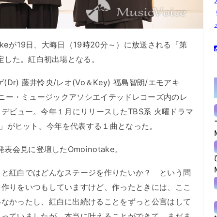
keが19日、大晦日（19時20分～）に放送される『第
決定した。紅白初出場となる。
(Dr) 藤井怜央/レオ(Vo＆Key) 福島智朗/エモアキ
日にソニー・ミュージックアソシエイテッドレコーズ内のレ
ー・デビュー。今年１月にリリースしたTBS系 火曜ドラマ
億光年」がヒット。今年を代表する１曲となった。
会見に登壇したOmoinotake。
と紅白ではどんなステージを作りたいか？ という問
曲作りをいつもしていますけど、作ったときには、ここ
いなかったし、紅白に出続けることをずっと公言はして
思っていましたが、本当に叶えることができて、まだま