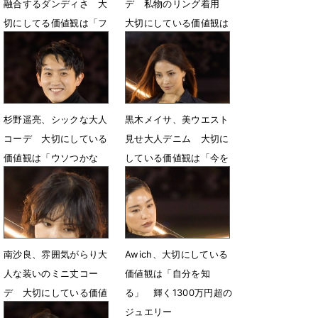
融合するダンディさ 大
デ 私物のリング着用
切にしてる価値観は「フ
大切にしている価値観は
ァミリー感」
「一貫性」
11月17日 11時50分
11月17日 11時41分
杉野遥亮、シックな大人
黒木メイサ、美ウエスト
コーデ 大切にしている
見せ大人デニム 大切に
価値観は「ウソつかな
している価値観は「今を
い」
精一杯」
11月17日 11時33分
11月17日 11時22分
南沙良、雰囲気がらり大
Awich、大切にしている
人な装いのミニ丈コー
価値観は「自分を知
デ 大切にしている価値
る」 輝く1300万円超の
観は「真摯」
ジュエリー