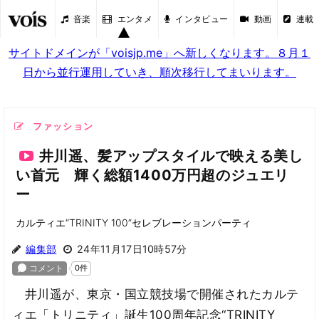
音楽
エンタメ
インタビュー
動画
連載
サイトドメインが「voisjp.me」へ新しくなります。８月１
日から並行運用していき、順次移行してまいります。
ファッション
井川遥、髪アップスタイルで映える美し
い首元 輝く総額1400万円超のジュエリ
ー
カルティエ“TRINITY 100”セレブレーションパーティ
編集部
24年11月17日10時57分
井川遥が、東京・国立競技場で開催されたカルテ
ィエ「トリニティ」誕生100周年記念“TRINITY