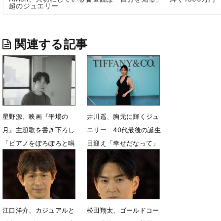
超のジュエリー
関連する記事
星野源、映画『平場の
井川遥、胸元に輝くジュ
月』主題歌を書き下ろし
エリー 40代最後の誕生
「ピアノをぽろぽろと鳴
日迎え「幸せだなって」
らしながら作曲」
7月16日 17時12分
9月8日 07時00分
江口洋介、カジュアルと
松田翔太、ゴールドコー