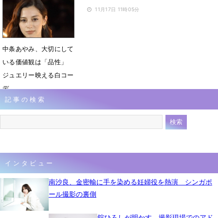
11月17日 11時15分
11月17日 11時05分
中条あやみ、大切にして
いる価値観は「品性」
ジュエリー映える白コー
デ
記事の検索
11月17日 10時46分
インタビュー
南沙良、金密輸に手を染める妊婦役を熱演 シンガポ
ール撮影の裏側
舘ひろしが明かす、撮影現場でのアド