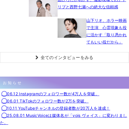
リブと西野七瀬への絶大な信頼感
山下リオ、ホラー映画
で主演 心霊現象も役
に活かす「取り憑かれ
てもいい役だから」
全てのインタビューをみる
お知らせ
◯06.12 Instagramのフォロワー数が4万人を突破。
◯06.01 TikTokのフォロワー数が2万を突破。
◯10.11 YouTubeチャンネルの登録者数が20万人を達成！
◯25.08.01 MusicVoiceは媒体名が「vois ヴォイス」に変わりまし
た。