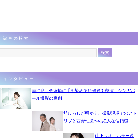
記事の検索
インタビュー
南沙良、金密輸に手を染める妊婦役を熱演 シンガポ
ール撮影の裏側
舘ひろしが明かす、撮影現場でのアド
リブと西野七瀬への絶大な信頼感
山下リオ、ホラー映