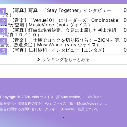
0
【写真】写真・「Stay Together」インタビュー
1
（２）
0
【音楽】「Venue101」にリーダーズ、Omoinotake、
2
≠MEが登場｜MusicVoice（vois ヴォイス）
0
【写真】紅白出場者決定、会見に出席した初出場組
3
（写真１０／１０）
0
【音楽】「十勝でロックを切り拓ひらく～ZION～ 完
4
全版」放送決定｜MusicVoice（vois ヴォイス）
0
【写真】仁村紗和、インタビュー【エンタメ】
5
ランキングをもっとみる
Copyright © 2026. vois ヴォイス（旧MusicVoice）
-
YouTube
情報提供・取材案内の受付
Vois ヴォイス（旧・MusicVoice）とは
広告に関するお問い合わせ
クッキー（cookie）使用について
-