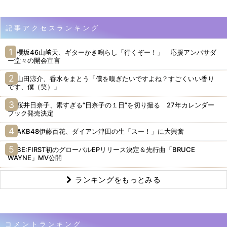
記事アクセスランキング
櫻坂46山﨑天、ギターかき鳴らし「行くぞー！」 応援アンバサダ
ー堂々の開会宣言
山田涼介、香水をまとう「僕を嗅ぎたいですよね？すごくいい香り
です、僕（笑）」
桜井日奈子、素すぎる“日奈子の１日”を切り撮る 27年カレンダー
ブック発売決定
AKB48伊藤百花、ダイアン津田の生「スー！」に大興奮
BE:FIRST初のグローバルEPリリース決定＆先行曲「BRUCE
WAYNE」MV公開
ランキングをもっとみる
コメントランキング