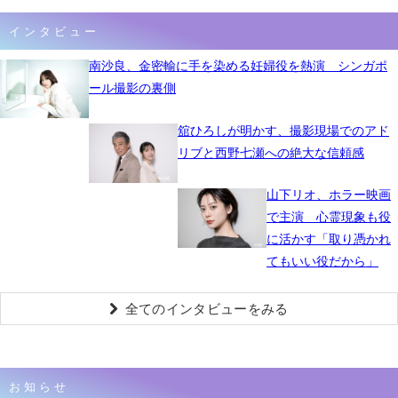
インタビュー
南沙良、金密輸に手を染める妊婦役を熱演 シンガポ
ール撮影の裏側
舘ひろしが明かす、撮影現場でのアド
リブと西野七瀬への絶大な信頼感
山下リオ、ホラー映画
で主演 心霊現象も役
に活かす「取り憑かれ
てもいい役だから」
全てのインタビューをみる
お知らせ