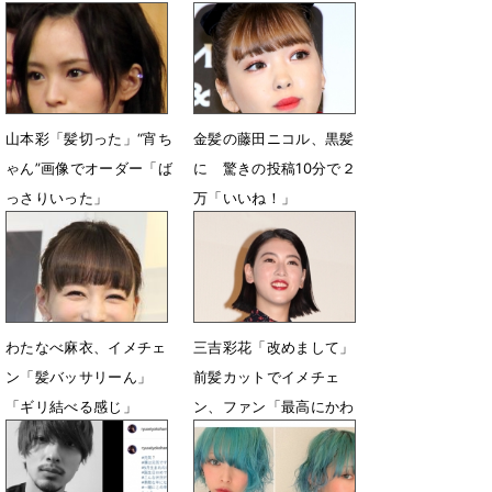
いい」
り！」
1月9日 05時25分
4月27日 12時00分
山本彩「髪切った」“宵ち
金髪の藤田ニコル、黒髪
ゃん”画像でオーダー「ば
に 驚きの投稿10分で２
っさりいった」
万「いいね！」
9月9日 08時24分
9月6日 20時47分
わたなべ麻衣、イメチェ
三吉彩花「改めまして」
ン「髪バッサリーん」
前髪カットでイメチェ
「ギリ結べる感じ」
ン、ファン「最高にかわ
いい」
7月16日 17時12分
7月16日 10時50分