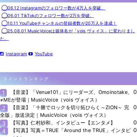
◯06.12 Instagramのフォロワー数が4万人を突破。
◯06.01 TikTokのフォロワー数が2万を突破。
◯10.11 YouTubeチャンネルの登録者数が20万人を達成！
◯25.08.01 MusicVoiceは媒体名が「vois ヴォイス」に変わりまし
た。
Instagram
YouTube
コメントランキング
0
【音楽】「Venue101」にリーダーズ、Omoinotake、
1
≠MEが登場｜MusicVoice（vois ヴォイス）
0
【音楽】「十勝でロックを切り拓ひらく～ZION～ 完
2
全版」放送決定｜MusicVoice（vois ヴォイス）
0
【写真】仁村紗和、インタビュー【エンタメ】
3
0
【写真】写真＝TRUE「Around the TRUE」インタビ
4