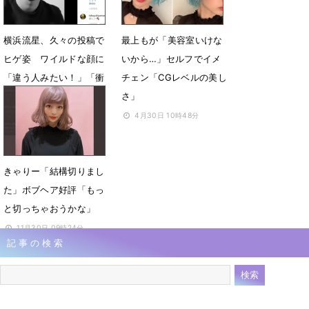
横浜流星、久々の投稿で
最上もが「美容室いけな
ヒゲ姿 ワイルドな顔に
いから…」セルフでイメ
「違う人みたい！」「衝
チェン「CGレベルの美し
撃」
さ」
5月2日 09時33分
4月30日 10時48分
きゃりー「結構切りまし
た」ボブヘア好評「もっ
と切っちゃおうかな」
11月30日 09時24分
記事の検索