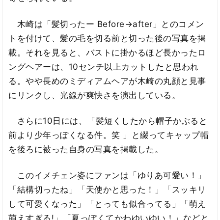
木崎は「髪切ったー Before→after」とのコメン
トを付けて、髪の毛を切る前と切った後の写真を掲
載。それを見ると、バストに掛かるほど長かったロ
ングヘアーは、10センチ以上カットしたと思われ
る。やや長めのミディアムヘアが木崎の丸顔と見事
にリンクし、光線が爽快さを演出している。
さらに10日には、「髪短くしたから帽子かぶると
前より少年っぽくなる件。笑 」と綴ってキャップ帽
を後ろに被った自身の写真を掲載した。
このイメチェン姿にファンは「ゆりあ可愛い！」
「結構切ったね」「天使かと思った！」「スッキリ
して可愛くなった」「とっても似合ってる」「萌え
萌えすぎる!」「夏っぽくてかわゆいゆい！」などと