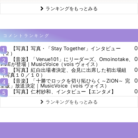
ランキングをもっとみる
コメントランキング
0
【写真】写真・「Stay Together」インタビュー
1
（２）
0
【音楽】「Venue101」にリーダーズ、Omoinotake、
2
≠MEが登場｜MusicVoice（vois ヴォイス）
0
【写真】紅白出場者決定、会見に出席した初出場組
3
（写真１０／１０）
0
【音楽】「十勝でロックを切り拓ひらく～ZION～ 完
4
全版」放送決定｜MusicVoice（vois ヴォイス）
0
【写真】仁村紗和、インタビュー【エンタメ】
5
ランキングをもっとみる