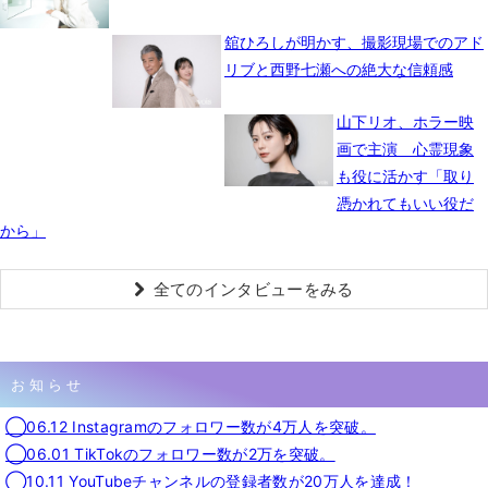
舘ひろしが明かす、撮影現場でのアド
リブと西野七瀬への絶大な信頼感
山下リオ、ホラー映
画で主演 心霊現象
も役に活かす「取り
憑かれてもいい役だ
から」
全てのインタビューをみる
お知らせ
◯06.12 Instagramのフォロワー数が4万人を突破。
◯06.01 TikTokのフォロワー数が2万を突破。
◯10.11 YouTubeチャンネルの登録者数が20万人を達成！