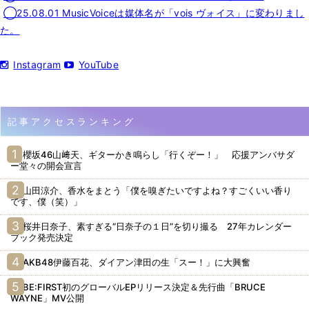
◯25.08.01 MusicVoiceは媒体名が「vois ヴォイス」に変わりまし
た。
Instagram
YouTube
記事アクセスランキング
櫻坂46山﨑天、ギターかき鳴らし「行くぞー！」 応援アンバサダ
ー堂々の開会宣言
山田涼介、香水をまとう「僕を嗅ぎたいですよね？すごくいい香り
です、僕（笑）」
桜井日奈子、素すぎる“日奈子の１日”を切り撮る 27年カレンダー
ブック発売決定
AKB48伊藤百花、ダイアン津田の生「スー！」に大興奮
BE:FIRST初のグローバルEPリリース決定＆先行曲「BRUCE
WAYNE」MV公開