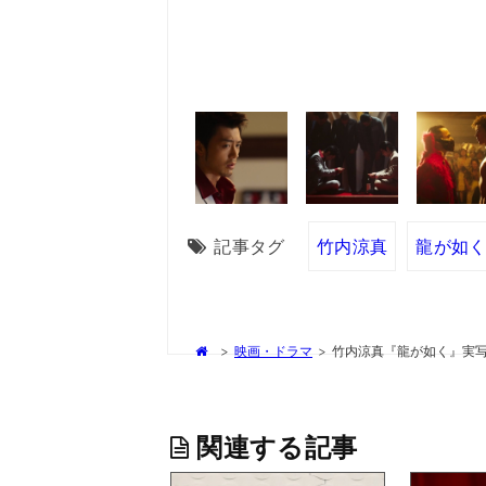
記事タグ
竹内涼真
龍が如
>
映画・ドラマ
>
竹内涼真『龍が如く』実
関連する記事