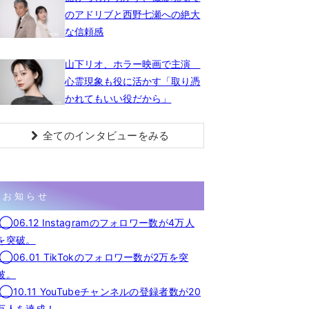
のアドリブと西野七瀬への絶大
な信頼感
山下リオ、ホラー映画で主演
心霊現象も役に活かす「取り憑
かれてもいい役だから」
全てのインタビューをみる
お知らせ
◯06.12 Instagramのフォロワー数が4万人
を突破。
◯06.01 TikTokのフォロワー数が2万を突
破。
◯10.11 YouTubeチャンネルの登録者数が20
万人を達成！