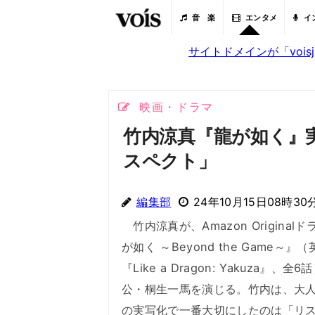
音 楽
エンタメ
イ
サイトドメインが「voi
映画・ドラマ
竹内涼真『龍が如く』
スペクト」
編集部
24年10月15日08時30
竹内涼真が、Amazon Original
が如く ～Beyond the Game～』
『Like a Dragon: Yakuza』、全
公・桐生一馬を演じる。竹内は、大
の実写化で一番大切にしたのは「リ