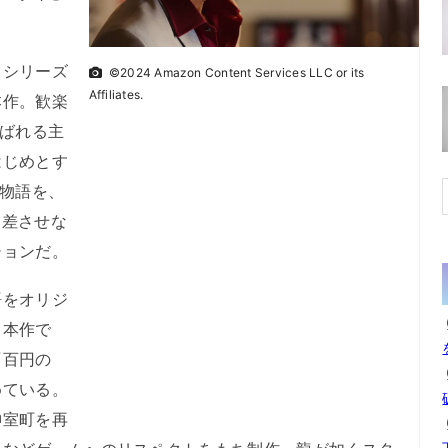
シリーズ
©2024 Amazon Content Services LLC or its
Affiliates.
本作。歓楽
呼ばれる主
はじめとす
の物語を、
交差させな
ションだ。
をオリジ
く本作で
『百円の
めている。
神室町を再