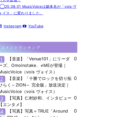
◯25.08.01 MusicVoiceは媒体名が「vois ヴ
ォイス」に変わりました。
Instagram
YouTube
コメントランキング
0
【音楽】「Venue101」にリーダ
1
ーズ、Omoinotake、≠MEが登場｜
MusicVoice（vois ヴォイス）
0
【音楽】「十勝でロックを切り拓
2
ひらく～ZION～ 完全版」放送決定｜
MusicVoice（vois ヴォイス）
0
【写真】仁村紗和、インタビュー
3
【エンタメ】
0
【写真】写真＝TRUE「Around
4