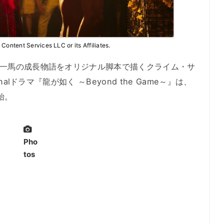
ntent Services LLC or its Affiliates.
生一馬の成長物語をオリジナル脚本で描くクライム・サ
nalドラマ『龍が如く ～Beyond the Game～』は、
始。
Pho
tos