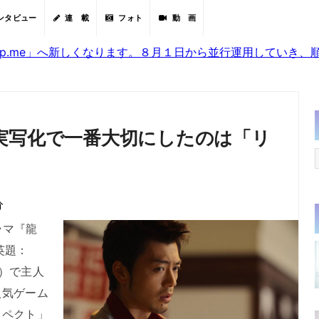
ンタビュー
連 載
フォト
動 画
sjp.me」へ新しくなります。８月１日から並行運用していき
実写化で一番大切にしたのは「リ
分
ドラマ『龍
（英題：
6話）で主人
人気ゲーム
スペクト」