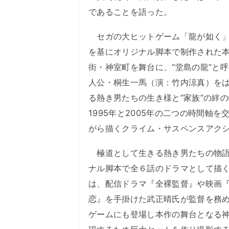
であることを語った。
セガの大ヒットゲーム「龍が如く」
を基にオリジナル脚本で制作された
街・神室町を舞台に、“堂島の龍”と
人公・桐生一馬（演：竹内涼真）を
る熱き男たちの生き様と“家族”の絆
1995年と2005年の二つの時間軸を
がら描くクライム・サスペンスアク
極道として生きる熱き男たちの物語
ナル脚本で全６話のドラマとして描
は、配信ドラマ『全裸監督』や映画
恋』を手掛けた武正晴氏が監督を務
ゲームにも登場し本作の舞台となる