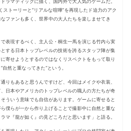
をドラマティックに描く、国内外で大人気のゲームだ。
描くストーリーと“リアルな喧嘩”を再現したド迫力のアク
的なファンも多く、世界中の大人たちを楽しませてき
で表現するべく、主人公・桐生一馬を演じる竹内ら実
めとする日本トップレベルの技術を誇るスタッフ陣が集
作に寄せようとするのではなくリスペクトをもって取り
“自然と重なってきた”という。
通りもあると思うんですけど、今回はメイクや衣装、
ど、日本やアメリカのトップレベルの職人の方たちが奇
、そういう意味でも自信があります。ゲームに寄せると
がら僕らが一から作り上げることで撮影中に自然と重な
ドラマ『龍が如く』の見どころだと思います」と語る。
を再現したり、アクションシーンにプロの格闘家が参