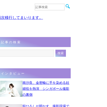
音楽
エンタメ
、順次移行してまいります。
インタビュー
動画
連載
フォト
記事の検索
インタビュー
南沙良、金密輸に手を染める妊
婦役を熱演 シンガポール撮影
の裏側
舘ひろしが明かす、撮影現場で