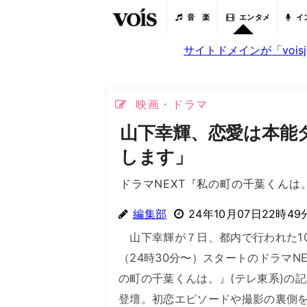
音 楽
エンタメ
イ
サイトドメインが「voi
映画・ドラマ
山下幸輝、恋愛は本能
します」
ドラマNEXT『私の町の千葉くんは
編集部
24年10月07日22時49
山下幸輝が７日、都内で行われた1
（24時30分〜）スタートのドラマNE
の町の千葉くんは。』(テレ東系)の
登壇。初恋エピソードや撮影の裏側