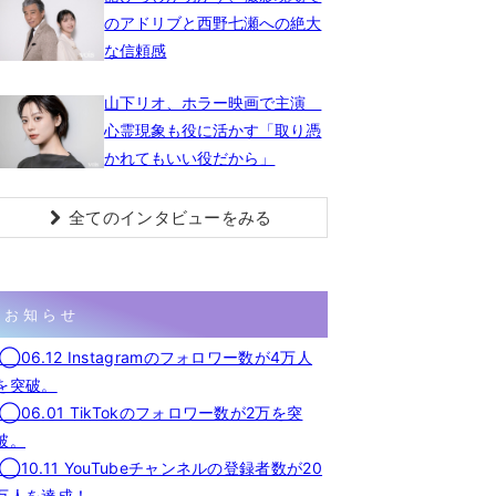
のアドリブと西野七瀬への絶大
な信頼感
山下リオ、ホラー映画で主演
心霊現象も役に活かす「取り憑
かれてもいい役だから」
全てのインタビューをみる
お知らせ
◯06.12 Instagramのフォロワー数が4万人
を突破。
◯06.01 TikTokのフォロワー数が2万を突
破。
◯10.11 YouTubeチャンネルの登録者数が20
万人を達成！