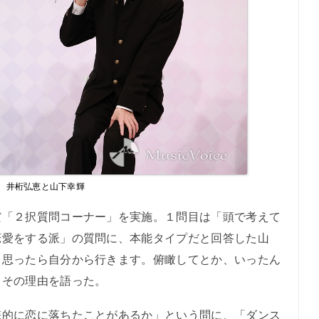
井桁弘恵と山下幸輝
「２択質問コーナー」を実施。１問目は「頭で考えて
恋愛をする派」の質問に、本能タイプだと回答した山
と思ったら自分から行きます。俯瞰してとか、いったん
とその理由を語った。
的に恋に落ちたことがあるか」という問に、「ダンス