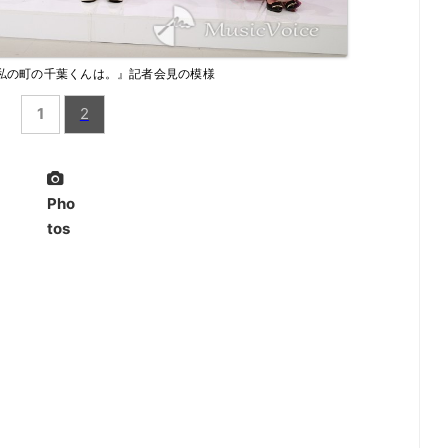
『私の町の千葉くんは。』記者会見の模様
1
2
Pho
tos