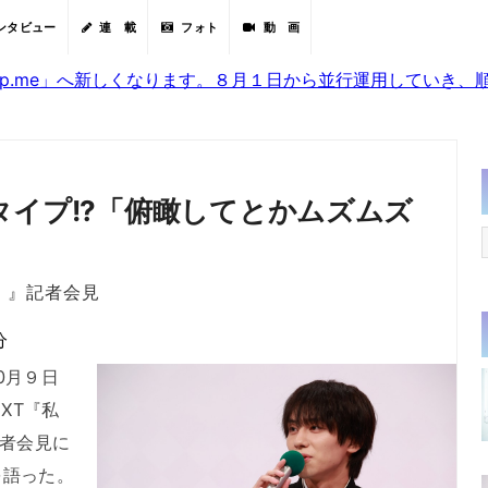
ンタビュー
連 載
フォト
動 画
sjp.me」へ新しくなります。８月１日から並行運用していき
タイプ!?「俯瞰してとかムズムズ
。』記者会見
分
0月９日
XT『私
記者会見に
を語った。