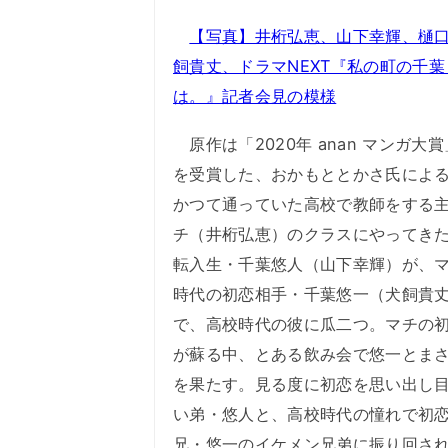
【写真】井桁弘恵、山下幸輝、樋
飼貴丈、ドラマNEXT『私の町の千葉
は。』記者会見の模様
原作は「2020年 anan マンガ大
を受賞した、おかもととかさ氏によ
かつて通っていた高校で教師をする
チ（井桁弘恵）のクラスにやってき
転入生・千葉悠人（山下幸輝）が、
時代の初恋相手・千葉悠一（犬飼貴
で、高校時代の彼に瓜二つ。マチの
が蘇る中、とある飲み会で悠一とま
を果たす。見る度に初恋を思い出し目
い弟・悠人と、高校時代の憧れで初
兄・悠一のイケメン兄弟に振り回さ