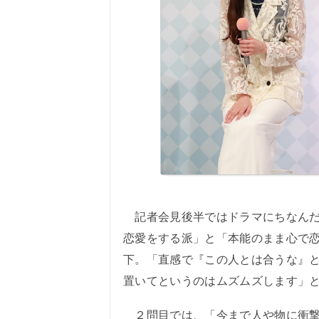
記者会見後半ではドラマにちなんだ
恋愛をする派」と「本能のまま心で
下。「直感で『この人とは合うな』
置いてというのはムズムズします」
２問目では、「今まで人や物に衝撃