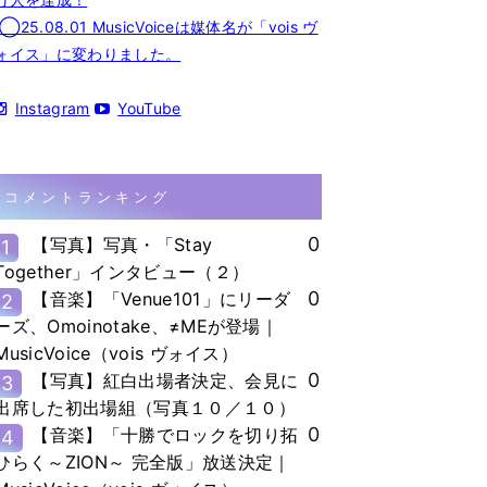
◯25.08.01 MusicVoiceは媒体名が「vois ヴ
ォイス」に変わりました。
Instagram
YouTube
コメントランキング
0
【写真】写真・「Stay
1
Together」インタビュー（２）
0
【音楽】「Venue101」にリーダ
2
ーズ、Omoinotake、≠MEが登場｜
MusicVoice（vois ヴォイス）
0
【写真】紅白出場者決定、会見に
3
出席した初出場組（写真１０／１０）
0
【音楽】「十勝でロックを切り拓
4
ひらく～ZION～ 完全版」放送決定｜