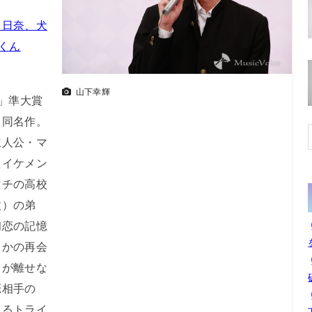
口日奈、犬
くん
山下幸輝
賞」準大賞
る同名作。
主人公・マ
たイケメン
マチの高校
丈）の弟
初恋の記憶
さかの再会
が離せな
恋相手の
れるトライ