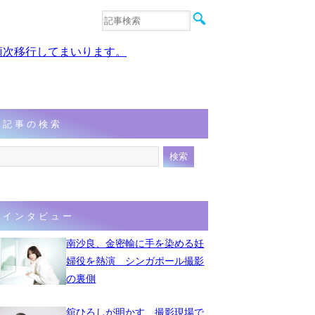
音楽
エンタメ
、順次移行してまいります。
インタビュー
動画
連載
フォト
記事の検索
インタビュー
南沙良、金密輸に手を染める妊
婦役を熱演 シンガポール撮影
の裏側
舘ひろしが明かす、撮影現場で