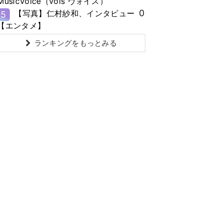
MusicVoice（vois ヴォイス）
0
【写真】仁村紗和、インタビュー
5
【エンタメ】
ランキングをもっとみる