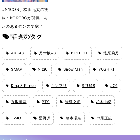
UN1CON、松田元太の実
妹・KOKOROが所属 キ
レのあるダンスで魅了
話題のタグ
5月19日 12時21分
AKB48
乃木坂46
BE:FIRST
指原莉乃
SMAP
NiziU
Snow Man
YOSHIKI
King & Prince
キンプリ
STU48
JO1
香取慎吾
BTS
米津玄師
柏木由紀
TWICE
星野源
橋本環奈
中居正広