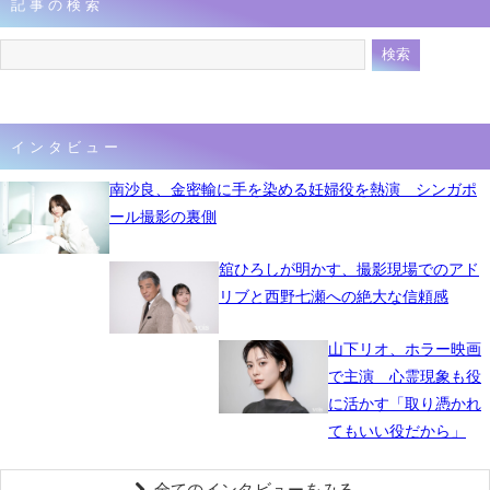
記事の検索
インタビュー
南沙良、金密輸に手を染める妊婦役を熱演 シンガポ
ール撮影の裏側
舘ひろしが明かす、撮影現場でのアド
リブと西野七瀬への絶大な信頼感
山下リオ、ホラー映画
で主演 心霊現象も役
に活かす「取り憑かれ
てもいい役だから」
全てのインタビューをみる