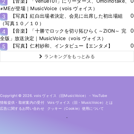
0
【音楽】「Venue101」にリーダーズ、Omoinotake、
2
≠MEが登場｜MusicVoice（vois ヴォイス）
0
【写真】紅白出場者決定、会見に出席した初出場組
3
（写真１０／１０）
0
【音楽】「十勝でロックを切り拓ひらく～ZION～ 完
4
全版」放送決定｜MusicVoice（vois ヴォイス）
0
【写真】仁村紗和、インタビュー【エンタメ】
5
ランキングをもっとみる
Copyright © 2026. vois ヴォイス（旧MusicVoice）
-
YouTube
情報提供・取材案内の受付
Vois ヴォイス（旧・MusicVoice）とは
広告に関するお問い合わせ
クッキー（cookie）使用について
-